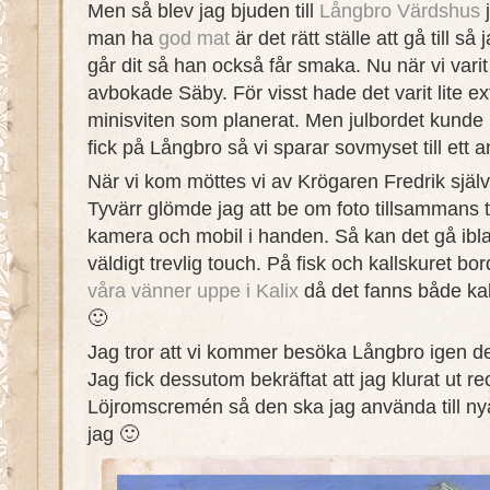
Men så blev jag bjuden till
Långbro Värdshus
j
man ha
god mat
är det rätt ställe att gå till så 
går dit så han också får smaka. Nu när vi varit 
avbokade Säby. För visst hade det varit lite ex
minisviten som planerat. Men julbordet kunde in
fick på Långbro så vi sparar sovmyset till ett ann
När vi kom möttes vi av Krögaren Fredrik själv,
Tyvärr glömde jag att be om foto tillsammans t
kamera och mobil i handen. Så kan det gå ibland
väldigt trevlig touch. På fisk och kallskuret b
våra vänner uppe i Kalix
då det fanns både kal
🙂
Jag tror att vi kommer besöka Långbro igen de
Jag fick dessutom bekräftat att jag klurat ut rece
Löjromscremén så den ska jag använda till n
jag 🙂