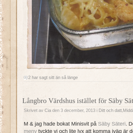
2 har sagt sitt än så länge
Långbro Värdshus istället för Säby Sät
Skrivet av
Cia
den 3 december, 2013 i
Ditt och datt
,
Midd
M & jag hade bokat Minisvit på
Säby Säteri
. D
meny
tyckte vi och lite lyx att komma iväg är de