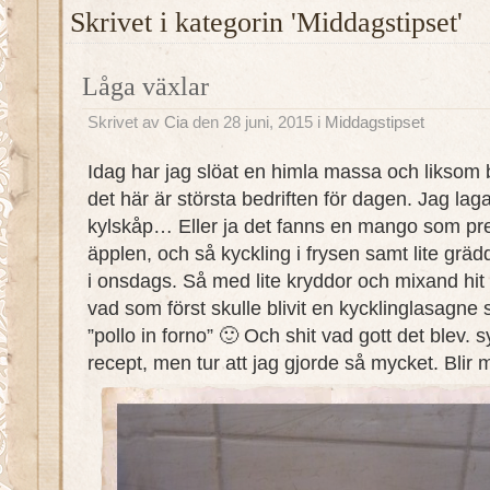
Skrivet i kategorin 'Middagstipset'
Låga växlar
Skrivet av
Cia
den 28 juni, 2015 i
Middagstipset
Idag har jag slöat en himla massa och liksom b
det här är största bedriften för dagen. Jag la
kylskåp… Eller ja det fanns en mango som preci
äpplen, och så kyckling i frysen samt lite grä
i onsdags. Så med lite kryddor och mixand hit oc
vad som först skulle blivit en kycklinglasagne 
”pollo in forno” 🙂 Och shit vad gott det blev. 
recept, men tur att jag gjorde så mycket. Blir m