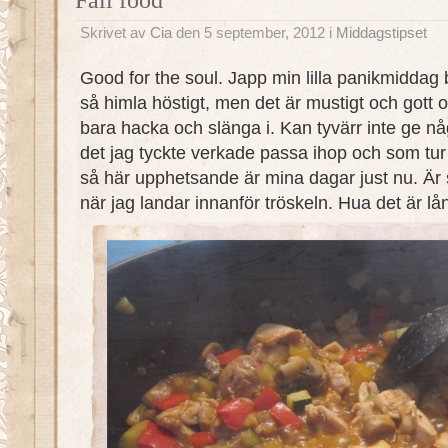
Skrivet av
Cia
den 5 september, 2012 i
Middagstipset
Good for the soul. Japp min lilla panikmiddag
så himla höstigt, men det är mustigt och gott
bara hacka och slänga i. Kan tyvärr inte ge någ
det jag tyckte verkade passa ihop och som tur 
så här upphetsande är mina dagar just nu. Är
när jag landar innanför tröskeln. Hua det är lång