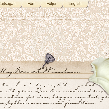
ajtsagan
Förr
Följer
English
secretwindow.se
Ett fönster till min hemliga och ändå inte så hemliga värld.