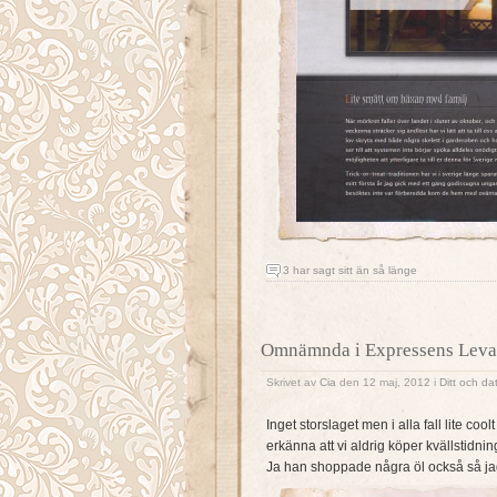
3 har sagt sitt än så länge
Omnämnda i Expressens Leva
Skrivet av
Cia
den 12 maj, 2012 i
Ditt och dat
Inget storslaget men i alla fall lite coolt
erkänna att vi aldrig köper kvällstidnin
Ja han shoppade några öl också så jag