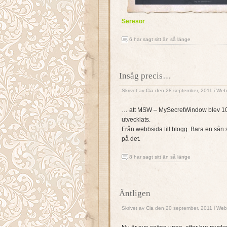
Seresor
6 har sagt sitt än så länge
Insåg precis…
Skrivet av
Cia
den 28 september, 2011 i
Web
… att MSW – MySecretWindow blev 10 å
utvecklats.
Från webbsida till blogg. Bara en sån sa
på det.
8 har sagt sitt än så länge
Äntligen
Skrivet av
Cia
den 20 september, 2011 i
Web