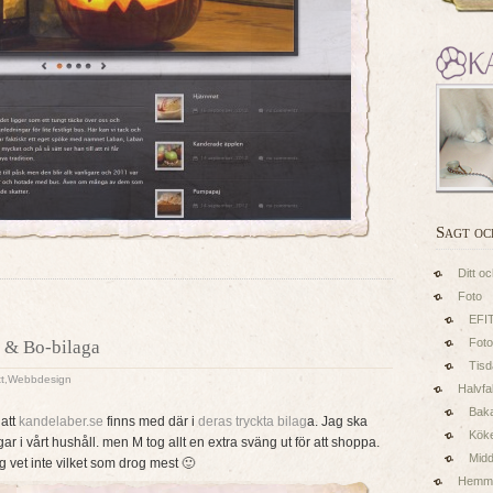
Sagt oc
Ditt oc
Foto
EFI
Foto
 & Bo-bilaga
Tis
t
,
Webbdesign
Halvfa
Baka
 att
kandelaber.se
finns med där i
deras tryckta bilag
a. Jag ska
Kök
gar i vårt hushåll. men M tog allt en extra sväng ut för att shoppa.
Midd
 vet inte vilket som drog mest 🙂
Hemm