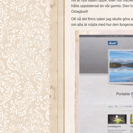
Nu är nya sajten uppe, efter hur mycket 
hålla uppdaterad än vår gamla. Den hä
Oslagbart!
OK så det finns saker jag skulle göra
om alla är nöjda med hur den fungerar