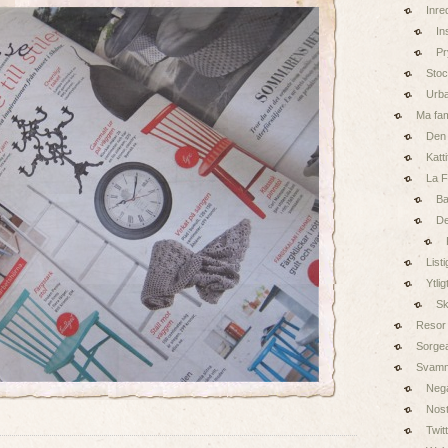
Inre
In
Pr
Sto
Urb
Ma fam
Den 
Katt
La 
Ba
De
Listi
Ytlig
Sk
Resor
Sorge
Svam
Nega
Nost
Twit