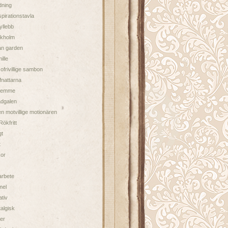
dning
spirationstavla
yllebb
ckholm
an garden
ille
ofrivillige sambon
ifnattarna
Femme
dgalen
n motvillige motionären
Rökfritt
gt
t
or
arbete
mel
tiv
algisk
ter