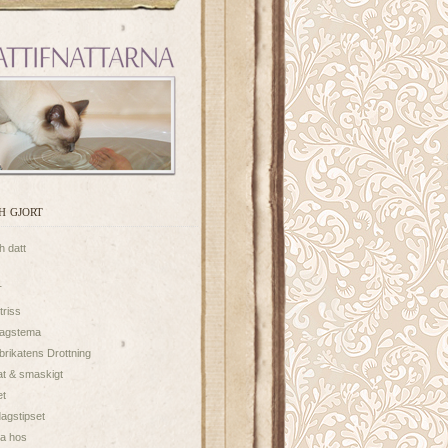
h gjort
h datt
T
triss
dagstema
brikatens Drottning
t & smaskigt
et
agstipset
a hos