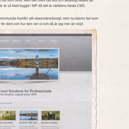
slit som helst. Men den blev rätt bra och betydligt lättare att
r är så klart byggd i WP då det är världens bästa CMS.
 annorlunda framför allt utseendemässigt, men nu känns det som
 för dem och hur den ser ut och då är jag mer än nöjd.