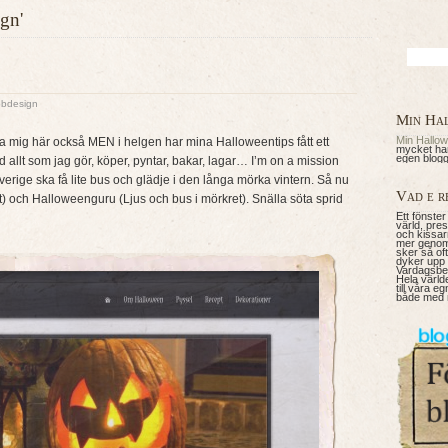
gn'
Sök
efter:
bdesign
Min Ha
Min Hallo
mig här också MEN i helgen har mina Halloweentips fått ett
mycket har
egen blogg
allt som jag gör, köper, pyntar, bakar, lagar… I’m on a mission
rige ska få lite bus och glädje i den långa mörka vintern. Så nu
Vad e r
) och Halloweenguru (Ljus och bus i mörkret). Snälla söta sprid
Ett fönster
värld, pre
och kissar
mer genom
sker så of
dyker upp i
Vardagsbet
Hela värld
till våra e
både med 