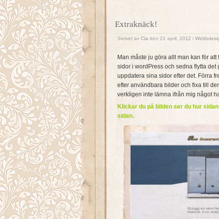
Extraknäck!
Skrivet av
Cia
den 21 april, 2012 i
Webbdesi
Man måste ju göra allt man kan för att fy
sidor i wordPress och sedna flytta det 
uppdatera sina sidor efter det. Förra fre
efter användbara bilder och fixa till de
verkligen inte lämna ifrån mig något h
Klickar du på bilden ser du hur sidan
sidan.