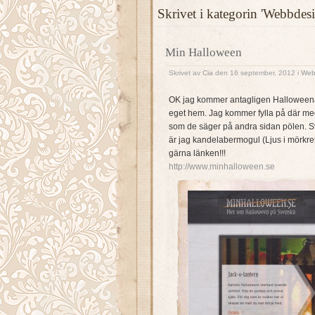
Skrivet i kategorin 'Webbdesi
Min Halloween
Skrivet av
Cia
den 16 september, 2012 i
Web
OK jag kommer antagligen Halloweena 
eget hem. Jag kommer fylla på där med 
som de säger på andra sidan pölen. Sve
är jag kandelabermogul (Ljus i mörkret
gärna länken!!!
http://www.minhalloween.se