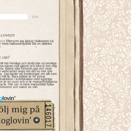
lloween
ween
Eftersom jag älskar Halloween så
 mina halloweenpåhitt fått en alldeles
.
e om?
 till min hemliga och ändå inte så hemliga
ssa näsan mot glaset och kika in hos mig
na. Ibland slås fönstret upp och visar
 webcamen även om det nu mer inte
ta. Jag bjuder på funderingar om allt som
 mitt liv. Bara jobbet är för privat.
raktelser i kombination med egotripp.
en är en scen och vi är manusförfattarna
gna liv. Här ser ni mina manusblad fyllas
nonsens och saker av vikt.