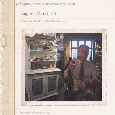
«
Långbro Värdshus istället för Säby Säteri
Langbro_Vardshus5
Skrivet av
Cia
den 3 december, 2013 i
Ingen har tyckt till än