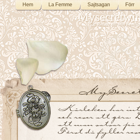
Hem
La Femme
Sajtsagan
Förr
Mysecretwi
Ett fönster till min heml