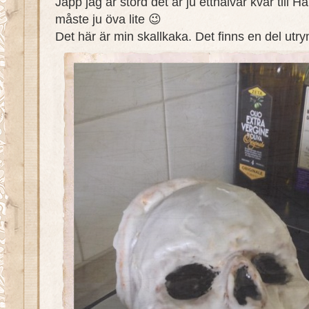
Japp jag är störd det är ju etthalvår kvar till
måste ju öva lite 😉
Det här är min skallkaka. Det finns en del utry