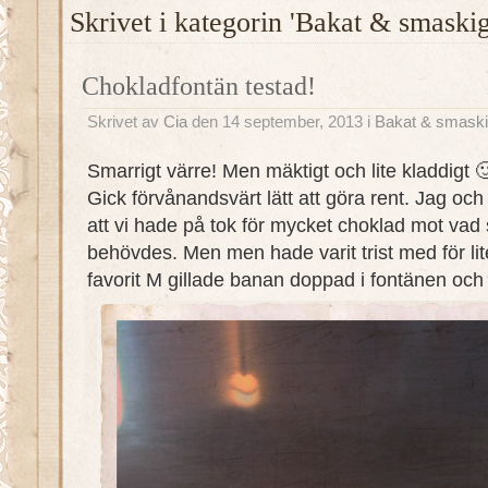
Skrivet i kategorin 'Bakat & smaskig
Chokladfontän testad!
Skrivet av
Cia
den 14 september, 2013 i
Bakat & smaski
Smarrigt värre! Men mäktigt och lite kladdigt 
Gick förvånandsvärt lätt att göra rent. Jag och 
att vi hade på tok för mycket choklad mot vad
behövdes. Men men hade varit trist med för li
favorit M gillade banan doppad i fontänen och 