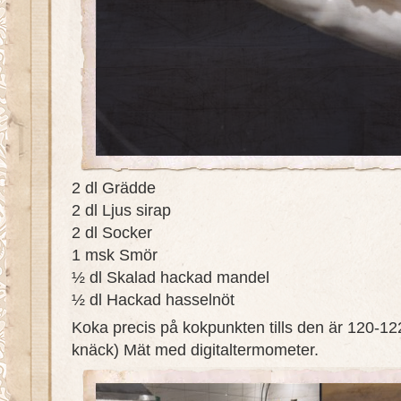
2 dl Grädde
2 dl Ljus sirap
2 dl Socker
1 msk Smör
½ dl Skalad hackad mandel
½ dl Hackad hasselnöt
Koka precis på kokpunkten tills den är 120-12
knäck) Mät med digitaltermometer.