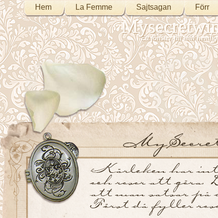
Hem
La Femme
Sajtsagan
Förr
Mysecretwi
Ett fönster till min heml