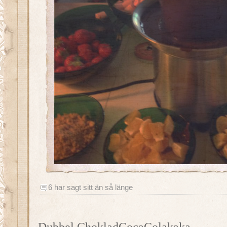
6 har sagt sitt än så länge
Dubbel ChokladCocaColakaka