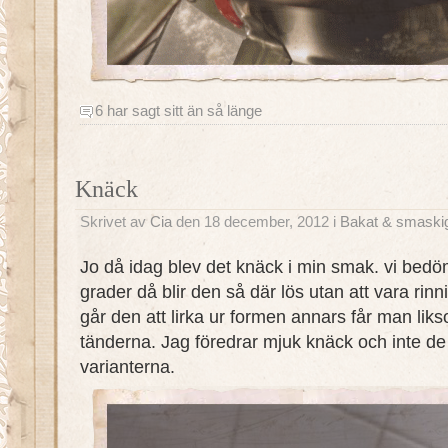
6 har sagt sitt än så länge
Knäck
Skrivet av
Cia
den 18 december, 2012 i
Bakat & smaski
Jo då idag blev det knäck i min smak. vi bedö
grader då blir den så där lös utan att vara rinn
går den att lirka ur formen annars får man li
tänderna. Jag föredrar mjuk knäck och inte de
varianterna.