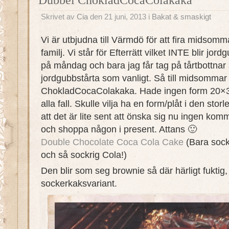
Skrivet av
Cia
den 21 juni, 2013 i
Bakat & smaskigt
Vi är utbjudna till Värmdö för att fira midsom
familj. Vi står för Efterrätt vilket INTE blir jordg
på måndag och bara jag får tag på tårtbottnar s
jordgubbstårta som vanligt. Så till midsommar b
ChokladCocaColakaka. Hade ingen form 20×30
alla fall. Skulle vilja ha en form/plåt i den sto
att det är lite sent att önska sig nu ingen kom
och shoppa någon i present. Attans 🙂
Double Chocolate Coca Cola Cake
(Bara socke
och så sockrig Cola!)
Den blir som seg brownie så där härligt fuktig, a
sockerkaksvariant.