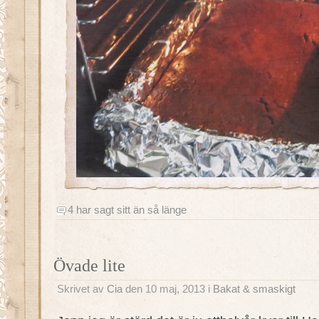
4 har sagt sitt än så länge
Övade lite
Skrivet av
Cia
den 10 maj, 2013 i
Bakat & smaskigt