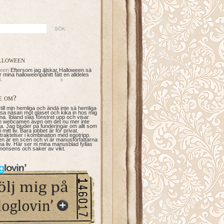
lloween
ween
Eftersom jag älskar Halloween så
 mina halloweenpåhitt fått en alldeles
.
e om?
 till min hemliga och ändå inte så hemliga
ssa näsan mot glaset och kika in hos mig
na. Ibland slås fönstret upp och visar
 webcamen även om det nu mer inte
ta. Jag bjuder på funderingar om allt som
 mitt liv. Bara jobbet är för privat.
raktelser i kombination med egotripp.
en är en scen och vi är manusförfattarna
gna liv. Här ser ni mina manusblad fyllas
nonsens och saker av vikt.