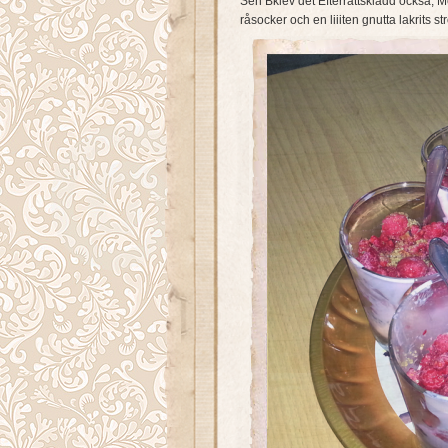
Sen Bklev det Efterrättskladd ocks
råsocker och en liiiten gnutta lakrits st