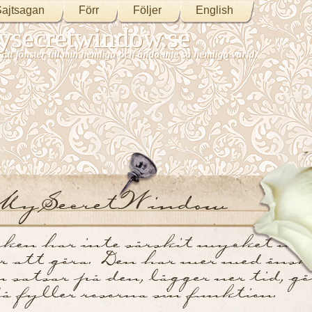
ajtsagan
Förr
Följer
English
secretwindow.se
Ett fönster till min hemliga och ändå inte så hemliga värld.