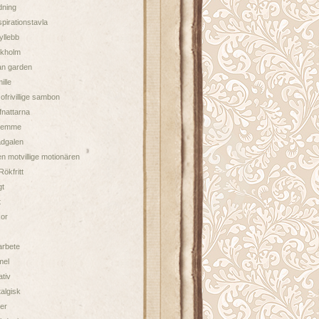
dning
spirationstavla
yllebb
ckholm
an garden
ille
ofrivillige sambon
ifnattarna
Femme
dgalen
n motvillige motionären
Rökfritt
gt
t
or
arbete
mel
tiv
algisk
ter