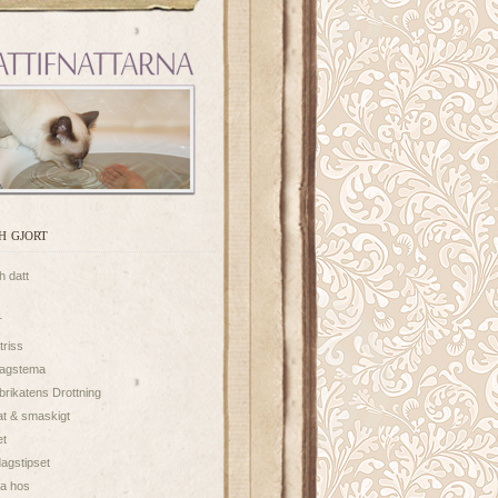
h gjort
h datt
T
triss
dagstema
brikatens Drottning
t & smaskigt
et
agstipset
a hos