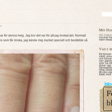
Sök
efter:
or
Min Ha
Min Hallo
 för denna helg. Jag tror det var för att jag önskat det. Normalt
mycket har
egen blogg
s som får önska, jag kände mig mycket speciell och beställde så
Vad e r
Ett fönster
värld, pre
och kissar
mer genom
sker så of
dyker upp i
Vardagsbet
Hela värld
till våra e
både med 