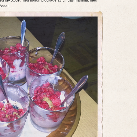
å, Med MASSOR med hallon plockade av Lindas mamma. med
rössel.