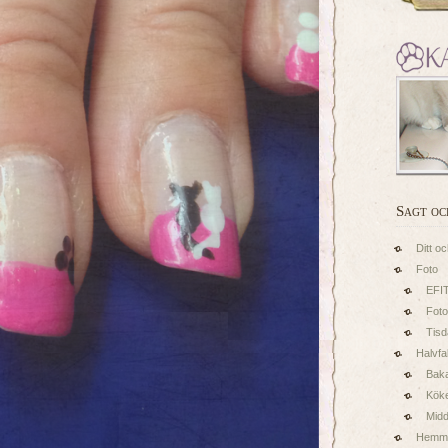
Sagt oc
Ditt oc
Foto
EFI
Foto
Tis
Halvfa
Baka
Kök
Midd
Hemm