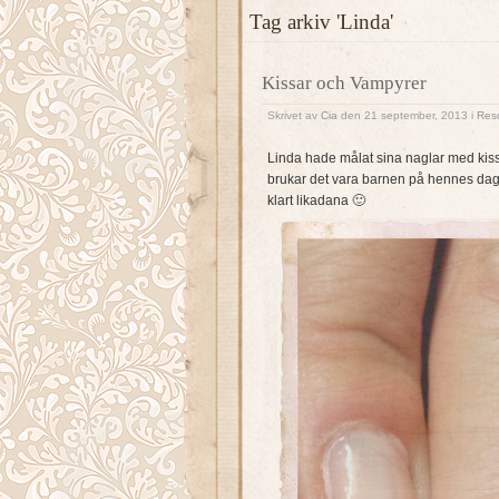
Tag arkiv 'Linda'
Kissar och Vampyrer
Skrivet av
Cia
den 21 september, 2013 i
Res
Linda hade målat sina naglar med kissar
brukar det vara barnen på hennes dagi
klart likadana 🙂