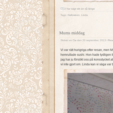
2 har sagt sitt än så länge
Tags:
Halloween
,
Linda
Mums middag
Skrivet av
Cia
den 20 september, 2013 i
Res
Vi var rätt hungriga efter resan, men M
hemrullade sushi. Hon hade tydligen lii
jag har ju försökt oss på konsstycket a
vi inte gjort om. Linda kan vi säga var b