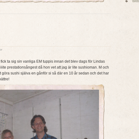
Web
or
 fick ta sig sin vanliga EM tuppis innan det blev dags för Lindas
iite prestationsångest då hon vet att jag är lite sushioman. M och
tt göra sushi själva en gånför si så där en 10 år sedan och det har
ättre!