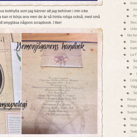
Inre
In
us bokhylla som jag känner att jag behöver i min icke
Pr
rna kan ni börja ana men de är så himla roliga också, med små
Sto
 att smygläsa någons scrapbook. I like!
Urb
Ma fam
Den 
Katt
La 
Ba
De
Listi
Ytlig
Sk
Resor
Sorge
Svam
Nega
Nost
Twit