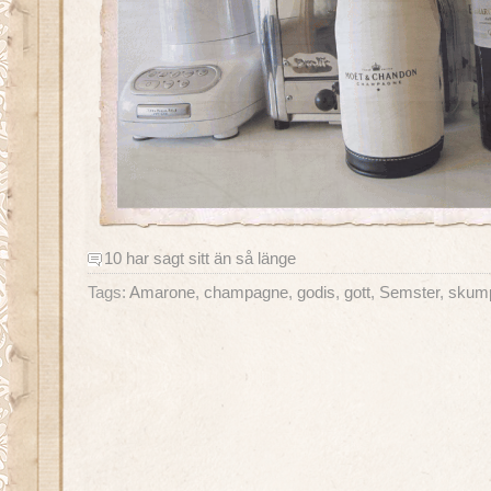
10 har sagt sitt än så länge
Tags:
Amarone
,
champagne
,
godis
,
gott
,
Semster
,
skum