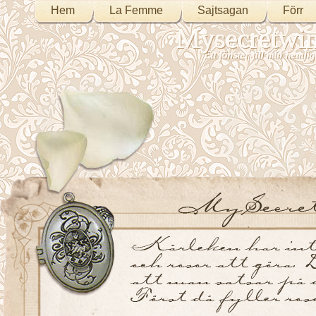
Hem
La Femme
Sajtsagan
Förr
Mysecretwi
Ett fönster till min heml