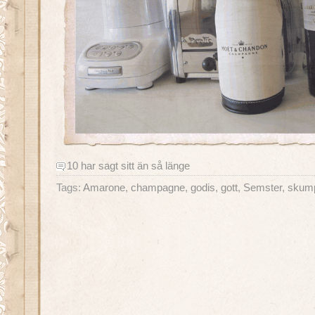
10 har sagt sitt än så länge
Tags:
Amarone
,
champagne
,
godis
,
gott
,
Semster
,
skum