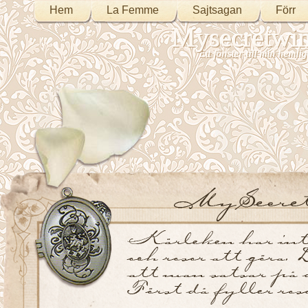
Hem
La Femme
Sajtsagan
Förr
Mysecretwi
Ett fönster till min heml