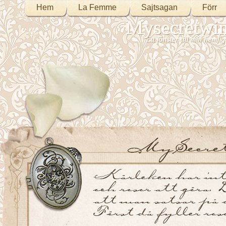
Hem
La Femme
Sajtsagan
Förr
Mysecretwi
Ett fönster till min heml