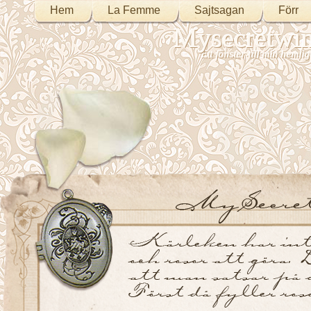
Hem
La Femme
Sajtsagan
Förr
Mysecretwi
Ett fönster till min heml