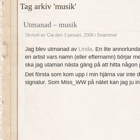
Tag arkiv 'musik'
Utmanad – musik
Skrivet av
Cia
den 3 januari, 2008 i
Svammel
Jag blev utmanad av
Linda
. En lite annorlund
en artist vars namn (eller efternamn) börjar
ska jag utaman nästa gäng på att hitta någon
Det första som kom upp i min hjärna var inte di
signatur. Som Miss_WW på nätet kan jag ju int