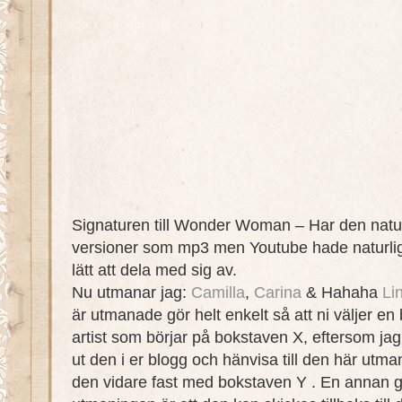
Signaturen till Wonder Woman – Har den naturli
versioner som mp3 men Youtube hade naturlig
lätt att dela med sig av.
Nu utmanar jag:
Camilla
,
Carina
& Hahaha
Li
är utmanade gör helt enkelt så att ni väljer en b
artist som börjar på bokstaven X, eftersom ja
ut den i er blogg och hänvisa till den här utm
den vidare fast med bokstaven Y . En annan 