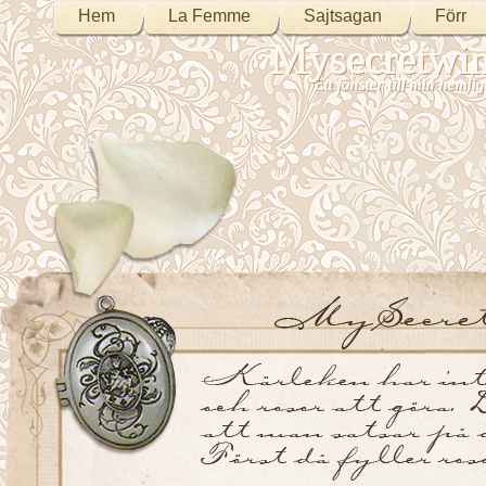
Hem
La Femme
Sajtsagan
Förr
Mysecretwi
Ett fönster till min heml