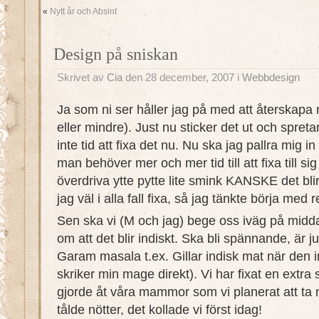
«
Nytt år och Absint
Design på sniskan
Skrivet av
Cia
den 28 december, 2007 i
Webbdesign
Ja som ni ser håller jag på med att återskapa 
eller mindre). Just nu sticker det ut och spreta
inte tid att fixa det nu. Nu ska jag pallra mig 
man behöver mer och mer tid till att fixa till si
överdriva ytte pytte lite smink KANSKE det bli
jag väl i alla fall fixa, så jag tänkte börja med r
Sen ska vi (M och jag) bege oss iväg på middag
om att det blir indiskt. Ska bli spännande, är 
Garam masala t.ex. Gillar indisk mat när den i
skriker min mage direkt). Vi har fixat en extra 
gjorde åt våra mammor som vi planerat att ta 
tålde nötter, det kollade vi först idag!