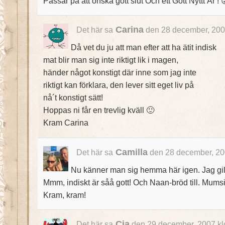
Passar på att önska gott slut Och ett Gott Nyttt År ! 
Carina
Det här sa
den 28 december, 200
Då vet du ju att man efter att ha ätit indisk
mat blir man sig inte riktigt lik i magen,
händer något konstigt där inne som jag inte
riktigt kan förklara, den lever sitt eget liv på
nå´t konstigt sätt!
Hoppas ni får en trevlig kväll 🙂
Kram Carina
Camilla
Det här sa
den 28 december, 20
Nu känner man sig hemma här igen. Jag gil
Mmm, indiskt är såå gott! Och Naan-bröd till. Mums
Kram, kram!
Cia
Det här sa
den 29 december, 2007 kl