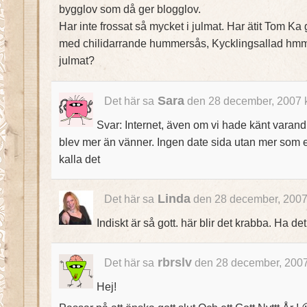
bygglov som då ger blogglov.
Har inte frossat så mycket i julmat. Har ätit Tom Ka
med chilidarrande hummersås, Kycklingsallad hm
julmat?
Sara
Det här sa
den 28 december, 2007 
Svar: Internet, även om vi hade känt varandr
blev mer än vänner. Ingen date sida utan mer som e
kalla det
Linda
Det här sa
den 28 december, 2007
Indiskt är så gott. här blir det krabba. Ha de
rbrslv
Det här sa
den 28 december, 2007
Hej!