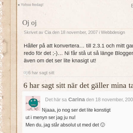
«
Yohoo fredag!
Oj oj
Skrivet av
Cia
den 18 november, 2007 i
Webbdesign
Håller på att konvertera… till 2.3.1 och mitt ga
redo för det ;-)… Ni får stå ut så länge Bloggen 
även om det ser lite knasigt ut!
6 har sagt sitt
6 har sagt sitt när det gäller mina
Carina
Det här sa
den 18 november, 200
Njaaa, jo nog ser det lite konstigt
ut i menyn ser jag ju nu!
Men du, jag står absolut ut med det 🙂