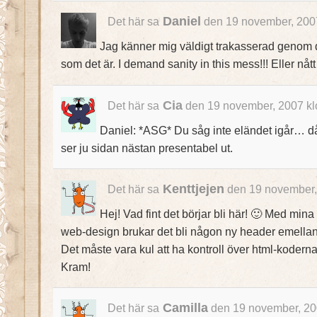
Daniel
Det här sa
den 19 november, 200
Jag känner mig väldigt trakasserad genom dit
som det är. I demand sanity in this mess!!! Eller nåt
Cia
Det här sa
den 19 november, 2007 kl
Daniel: *ASG* Du såg inte eländet igår… då
ser ju sidan nästan presentabel ut.
Kenttjejen
Det här sa
den 19 november,
Hej! Vad fint det börjar bli här! 🙂 Med mina
web-design brukar det bli någon ny header emellanåt
Det måste vara kul att ha kontroll över html-koderna
Kram!
Camilla
Det här sa
den 19 november, 20