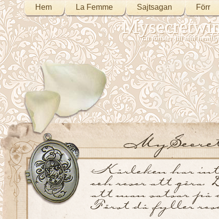
Hem
La Femme
Sajtsagan
Förr
Mysecretwi
Ett fönster till min heml