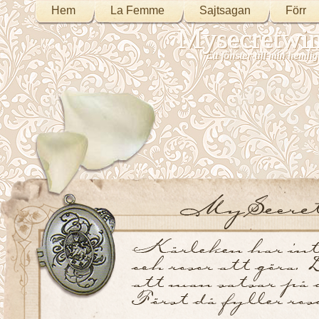
Hem
La Femme
Sajtsagan
Förr
Mysecretwi
Ett fönster till min heml