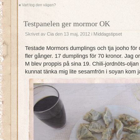
«
Vart tog den vägen?
Testpanelen ger mormor OK
Skrivet av
Cia
den 13 maj, 2012 i
Middagstipset
Testade Mormors dumplings och tja jooho för de
fler gånger. 17 dumplings för 70 kronor. Jag o
M blev proppis på sina 19. Chili-jordnöts-olja
kunnat tänka mig lite sesamfrön i soyan kom j