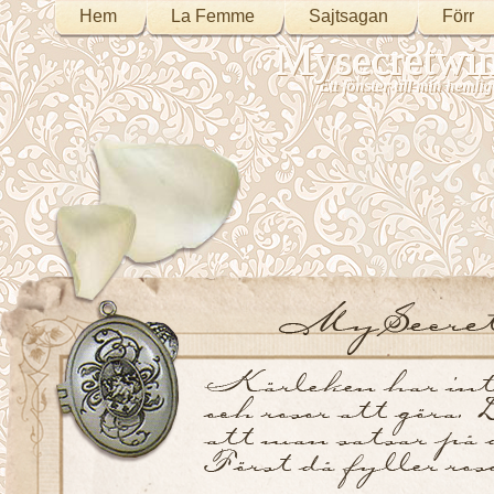
Hem
La Femme
Sajtsagan
Förr
Mysecretwi
Ett fönster till min heml