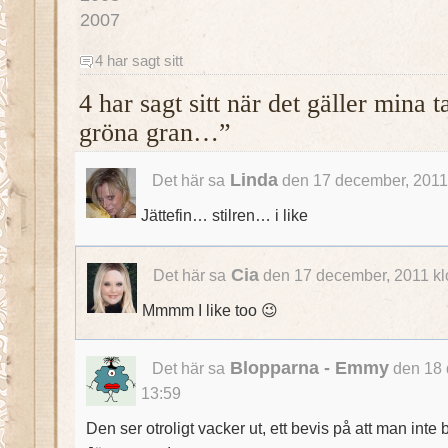
2007
4 har sagt sitt
4 har sagt sitt när det gäller mina
gröna gran…”
Linda
Det här sa
den 17 december, 2011
Jättefin… stilren… i like
Cia
Det här sa
den 17 december, 2011 kl
Mmmm I like too 😉
Blopparna - Emmy
Det här sa
den 18 
13:59
Den ser otroligt vacker ut, ett bevis på att man int