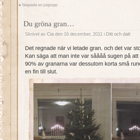
«
Skapade en julgrupp
Du gröna gran…
Skrivet av
Cia
den 16 december, 2011 i
Ditt och datt
Det regnade när vi letade gran. och det var st
Kan säga att man inte var såååå sugen på att 
90% av granarna var dessutom korta små runda
en fin till slut.