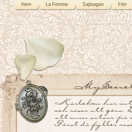
Hem
La Femme
Sajtsagan
Förr
Mysecretwi
Ett fönster till min heml