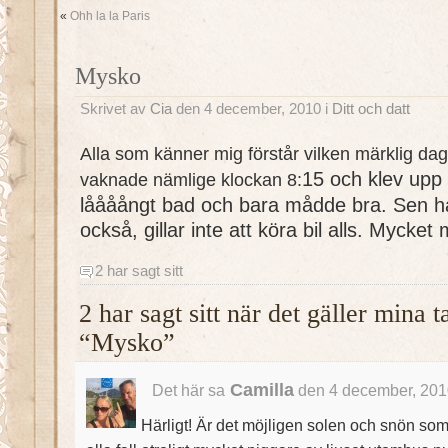
«
Ohh la la Paris
Mysko
Skrivet av
Cia
den 4 december, 2010 i
Ditt och datt
Alla som känner mig förstår vilken märklig dag
15 och klev upp 
vaknade nämlige klockan 8:
låååångt bad och bara mådde bra. Sen har 
också, gillar inte att köra bil alls. Mycket 
2 har sagt sitt
2 har sagt sitt när det gäller mina 
“Mysko”
Camilla
Det här sa
den 4 december, 201
Härligt! Är det möjligen solen och snön som f