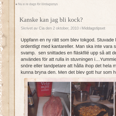
«
Nu e re dags för lördagsmys
Kanske kan jag bli kock?
Skrivet av
Cia
den 2 oktober, 2010 i
Middagstipset
Uppfann en ny rätt som blev tokgod. Stuvade li
ordentligt med kantareller. Man ska inte vara 
svamp. sen snittades en fläskfilé upp så att de
användes för att rulla in stuvningen i…Yummi
snöre eller tandpetare att hålla ihop det hela
kunna bryna den. Men det blev gott hur som he