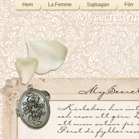
Hem
La Femme
Sajtsagan
Förr
Mysecretwi
Ett fönster till min heml