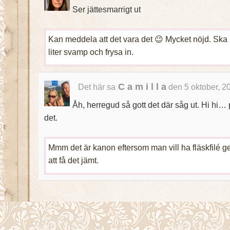
Ser jättesmarrigt ut
Kan meddela att det vara det 😉 Mycket nöjd. Ska
liter svamp och frysa in.
C a m i l l a
Det här sa
den 5 oktober, 2
Åh, herregud så gott det där såg ut. Hi hi… pl
det.
Mmm det är kanon eftersom man vill ha fläskfilé g
att få det jämt.