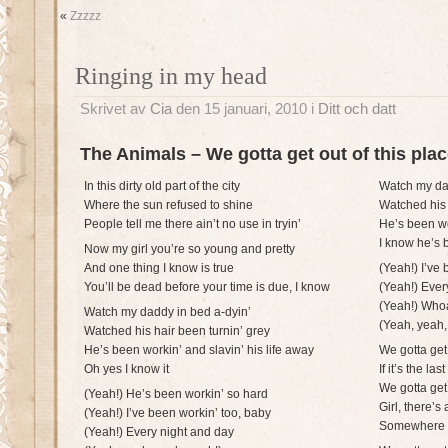
«
Zzzzz
Ringing in my head
Skrivet av
Cia
den 15 januari, 2010 i
Ditt och datt
The Animals – We gotta get out of this pla
In this dirty old part of the city
Watch my da
Where the sun refused to shine
Watched his 
People tell me there ain’t no use in tryin’
He’s been wo
I know he’s 
Now my girl you’re so young and pretty
And one thing I know is true
(Yeah!) I’ve
You’ll be dead before your time is due, I know
(Yeah!) Ever
(Yeah!) Who
Watch my daddy in bed a-dyin’
(Yeah, yeah,
Watched his hair been turnin’ grey
He’s been workin’ and slavin’ his life away
We gotta get 
Oh yes I know it
If it’s the la
We gotta get 
(Yeah!) He’s been workin’ so hard
Girl, there’s
(Yeah!) I’ve been workin’ too, baby
Somewhere b
(Yeah!) Every night and day