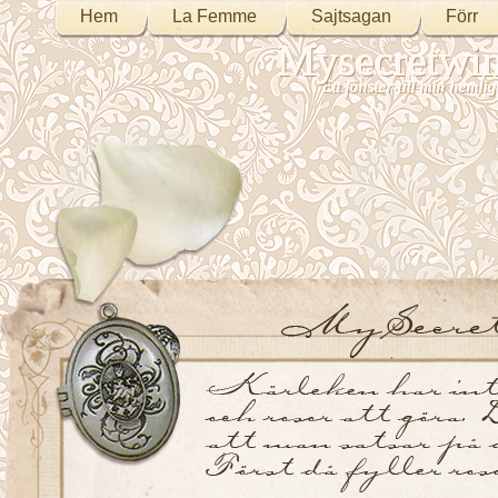
Hem
La Femme
Sajtsagan
Förr
Mysecretwi
Ett fönster till min heml