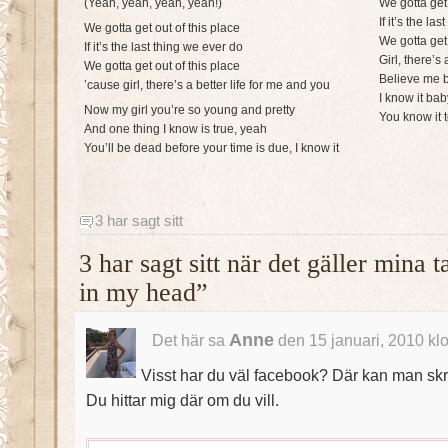
(Yeah, yeah, yeah, yeah!)
We gotta get 
If it’s the la
We gotta get out of this place
We gotta get 
If it’s the last thing we ever do
Girl, there’s
We gotta get out of this place
Believe me 
’cause girl, there’s a better life for me and you
I know it bab
Now my girl you’re so young and pretty
You know it 
And one thing I know is true, yeah
You’ll be dead before your time is due, I know it
3 har sagt sitt
3 har sagt sitt när det gäller mina
in my head”
Anne
Det här sa
den 15 januari, 2010 kl
Visst har du väl facebook? Där kan man skri
Du hittar mig där om du vill.