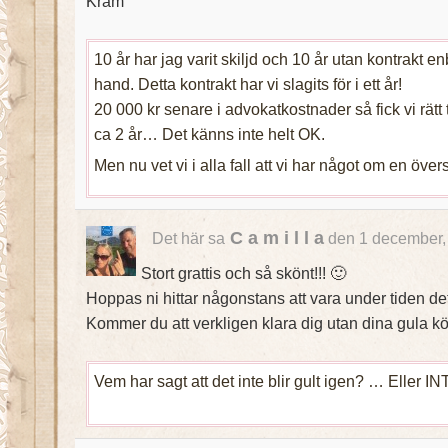
Kram
10 år har jag varit skiljd och 10 år utan kontrakt en
hand. Detta kontrakt har vi slagits för i ett år!
20 000 kr senare i advokatkostnader så fick vi rätt t
ca 2 år… Det känns inte helt OK.
Men nu vet vi i alla fall att vi har något om en över
C a m i l l a
Det här sa
den 1 december,
Stort grattis och så skönt!!! 🙂
Hoppas ni hittar någonstans att vara under tiden de
Kommer du att verkligen klara dig utan dina gula k
Vem har sagt att det inte blir gult igen? … Eller IN