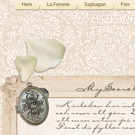
Hem
La Femme
Sajtsagan
Förr
Mysecretwi
Ett fönster till min heml