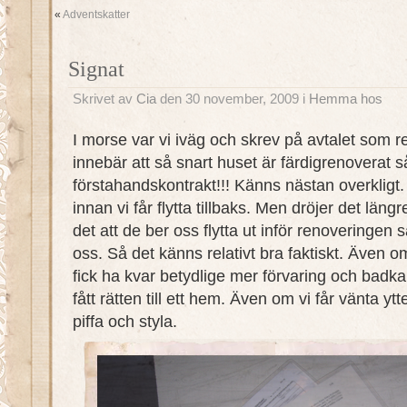
«
Adventskatter
Signat
Skrivet av
Cia
den 30 november, 2009 i
Hemma hos
I morse var vi iväg och skrev på avtalet som r
innebär att så snart huset är färdigrenoverat så
förstahandskontrakt!!! Känns nästan overkligt.
innan vi får flytta tillbaks. Men dröjer det län
det att de ber oss flytta ut inför renoveringen så
oss. Så det känns relativt bra faktiskt. Även om
fick ha kvar betydlige mer förvaring och badkaret
fått rätten till ett hem. Även om vi får vänta ytt
piffa och styla.