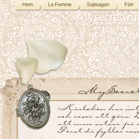
Hem
La Femme
Sajtsagan
Förr
Mysecretwi
Ett fönster till min heml