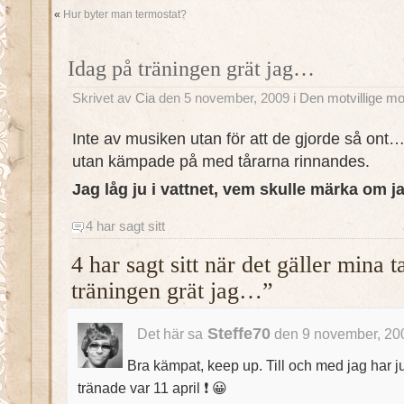
«
Hur byter man termostat?
Idag på träningen grät jag…
Skrivet av
Cia
den 5 november, 2009 i
Den motvillige mo
Inte av musiken utan för att de gjorde så ont
utan kämpade på med tårarna rinnandes.
Jag låg ju i vattnet, vem skulle märka om ja
4 har sagt sitt
4 har sagt sitt när det gäller mina
träningen grät jag…”
Steffe70
Det här sa
den 9 november, 200
Bra kämpat, keep up. Till och med jag har ju
tränade var 11 april ❗ 😀