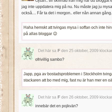
Ojsan.. till skillnad från mig har du blogga
jag inte uppdatera mig på nu. Nu måste jag ju mysa
också… Får ta det i morgon.. eller nån annan gån
Haha hemskt att tvingas mysa i soffan och inte hi
på allas bloggar 😉
F
Det här sa
den 25 oktober, 2009 klocka
ofrivillig sambo?
Japp, pga av bostadsproblemen i Stockholm tvin
stackaren att bo med mig, fast nu är han mer en 
F
Det här sa
den 26 oktober, 2009 klocka
innebär det en pojkvän?