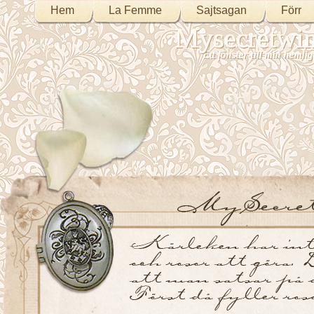
Hem
La Femme
Sajtsagan
Förr
Mysecretwi
Ett fönster till min heml