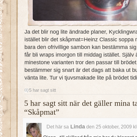
Ja det blir nog lite ändrade planer, Kycklingwr
istället blir det skåpmat=Heinz Classic sopp
bara den ofrivillige sambon kan bestämma sig v
får bli wraps imorgon till middag istället. Själv 
minestone varianten tror den passar till bröde
bestämmer sig snart är det dags att baka ut bu
vänta lite. Tur vi tjuvsmakade lite på brödet tid
5 har sagt sitt
5 har sagt sitt när det gäller mina 
“Skåpmat”
Linda
Det här sa
den 25 oktober, 2009 k