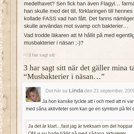
medelhavet? Sen fick han även Flagyl… farm
han skulle med det till, förklaringen till hennes
kollade FASS vad han fått. Det fanns nämlige
skulle användas mot svamp och bakterier…
Vad trodde läkaren att M hållit på med egentl
musbakterier i näsan ;-)?
3 har sagt sitt
3 har sagt sitt när det gäller mina 
“Musbakterier i näsan…”
Linda
Det här sa
den 21 september, 2009
Ja hon kanske tyckte att i och med att ni va
med såna aktiviteter som kan ge en symtom på fel st
Ja det är klart…fast jag är tveksam om det hoppar 
OM vi nu hade hållit på med sådana aktiviteter.