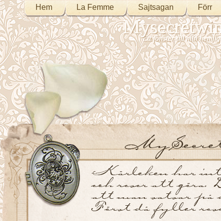
Hem
La Femme
Sajtsagan
Förr
Mysecretwi
Ett fönster till min heml