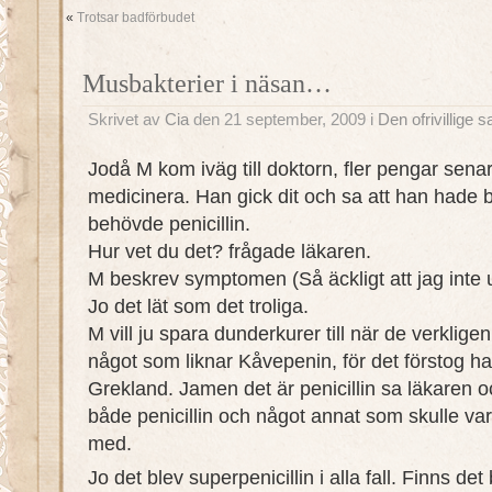
«
Trotsar badförbudet
Musbakterier i näsan…
Skrivet av
Cia
den 21 september, 2009 i
Den ofrivillige
Jodå M kom iväg till doktorn, fler pengar sena
medicinera. Han gick dit och sa att han hade b
behövde penicillin.
Hur vet du det? frågade läkaren.
M beskrev symptomen (Så äckligt att jag inte 
Jo det lät som det troliga.
M vill ju spara dunderkurer till när de verkli
något som liknar Kåvepenin, för det förstog han 
Grekland. Jamen det är penicillin sa läkaren o
både penicillin och något annat som skulle var
med.
Jo det blev superpenicillin i alla fall. Finns det