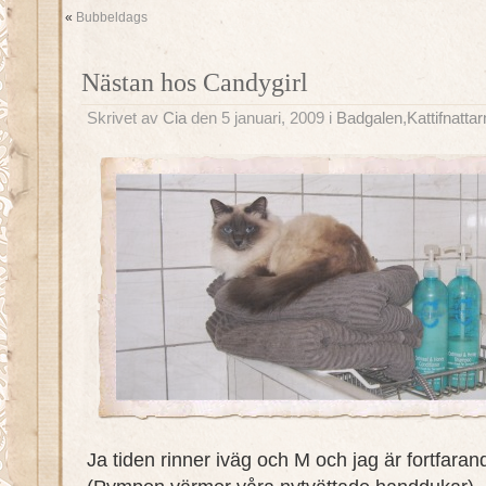
«
Bubbeldags
Nästan hos Candygirl
Skrivet av
Cia
den 5 januari, 2009 i
Badgalen
,
Kattifnatta
Ja tiden rinner iväg och M och jag är fortfaran