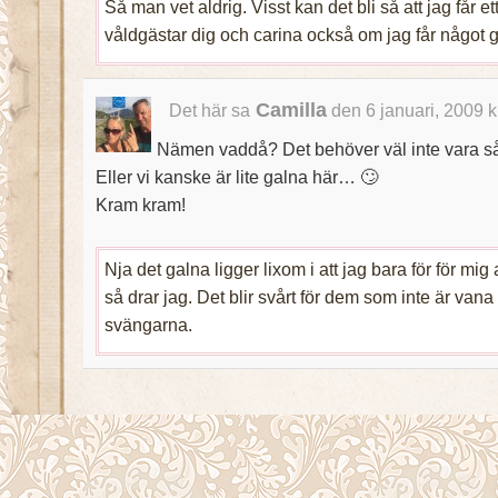
Så man vet aldrig. Visst kan det bli så att jag får ett
våldgästar dig och carina också om jag får något ga
Camilla
Det här sa
den 6 januari, 2009 
Nämen vaddå? Det behöver väl inte vara så g
Eller vi kanske är lite galna här… 🙄
Kram kram!
Nja det galna ligger lixom i att jag bara för för mig
så drar jag. Det blir svårt för dem som inte är vana
svängarna.