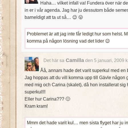
Haha… vilket infall va! Fundera över när det
in er i vår agenda. Jag har ju dessutom både seme
barneldigt att ta ut så… 😉 😛
Problemet är att jag inte får ledigt hur som helst. 
komma på någon lösning vad det lider 😉
Camilla
Det här sa
den 5 januari, 2009 
Åå, annars hade det varit superkul med en blo
Jag hoppas att du vill komma upp till Gävle någon 
med mig och Carina (skalet), då hon installerat sig h
superkul!!!
Eller hur Carina??? 🙂
Kram kram!
Mmm det hade varit kul… men sista flyget har ju in