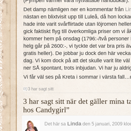
(Pympen värmer våra nytvättade handdukar).
Det damp nämligen ner en kommentar från
Li
nästan en blixtvisit upp till Luleå, då hon loc
hade inte varit svårflirtade utan löjromen hell
gick faktiskt flyg till överkomliga priser om vi
kommer hem på onsdag (1796:-/två personer 
helg går på 2600:-, vi tyckte det var bra pris ä
gratis heller). De jobbar ju dock den här veck
dag. Vi kom dock på att det skulle varit lite vä
ner SÅ spontant, trots inbjudan. Vi har ju aldrig 
Vi får väl ses på Kreta i sommar i värsta fal
3 har sagt sitt
3 har sagt sitt när det gäller mina
hos Candygirl”
Linda
Det här sa
den 5 januari, 2009 klo