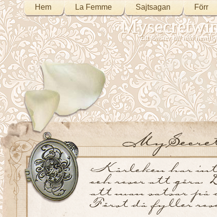
Hem
La Femme
Sajtsagan
Förr
Mysecretwi
Ett fönster till min heml