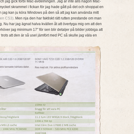
 och jag gick förbi Mac-avdelningen. Jag är inte alls någon Mac-
 mycket skrammel i fickan för jag hade gått på det och shoppat en
ch jag kan ju köra Windows på den så att jag kan använda mitt
nen CS3)
. Men nja den har faktiskt rätt rutten prestande om man
. Nu har jag ägnat halva kvällen åt att övertyga mig om att den
över jag minimum 17″ för sen blir detaljer på bilder jobbiga att
trots att den är så usel jämfört med PC så skulle jag väla en