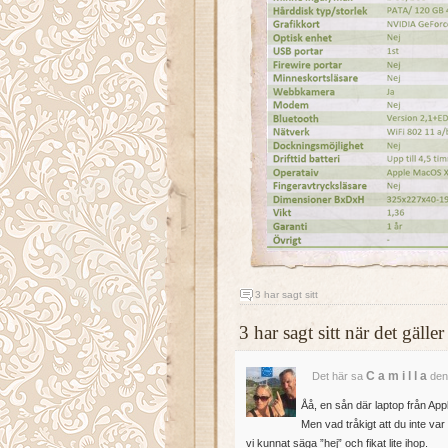
3 har sagt sitt
3 har sagt sitt när det gäl
C a m i l l a
Det här sa
den
Åå, en sån där laptop från Appl
Men vad tråkigt att du inte va
vi kunnat säga ”hej” och fikat lite ihop.