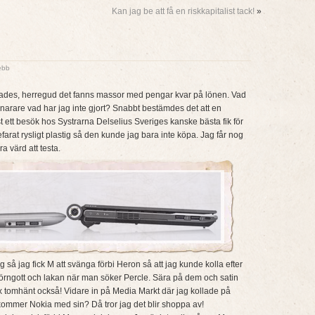
Kan jag be att få en riskkapitalist tack!
»
lebb
lades, herregud det fanns massor med pengar kvar på lönen. Vad
narare vad har jag inte gjort? Snabbt bestämdes det att en
 ett besök hos Systrarna Delselius Sveriges kanske bästa fik för
arat rysligt plastig så den kunde jag bara inte köpa. Jag får nog
ra värd att testa.
å jag fick M att svänga förbi Heron så att jag kunde kolla efter
 örngott och lakan när man söker Percle. Sära på dem och satin
tex tomhänt också! Vidare in på Media Markt där jag kollade på
mmer Nokia med sin? Då tror jag det blir shoppa av!