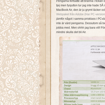
Pengarna fortsatte att bränna i fickan
tjej men fysjutton tur jag inte hade SÅ
MacBook Air, den är ju grymt läcker o
Webpaket från Adobe (Har PC-versio
jämför något i samma prisklass i PCväg
inte är värd pengarna. Dessutom så beh
jobba med. Men ohhh jag bara vill! För 
mindre skulle det bli Air.