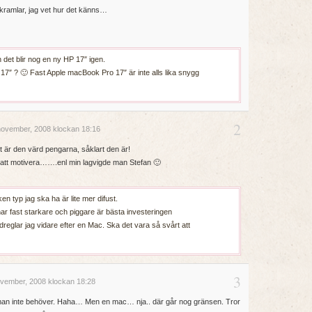
amlar, jag vet hur det känns…
n det blir nog en ny HP 17″ igen.
7″ ? 🙂 Fast Apple macBook Pro 17″ är inte alls lika snygg
2
ovember, 2008 klockan 18:16
t är den värd pengarna, såklart den är!
lt att motivera…….enl min lagvigde man Stefan 🙂
lken typ jag ska ha är lite mer difust.
r fast starkare och piggare är bästa investeringen
eglar jag vidare efter en Mac. Ska det vara så svårt att
3
vember, 2008 klockan 18:28
r man inte behöver. Haha… Men en mac… nja.. där går nog gränsen. Tror