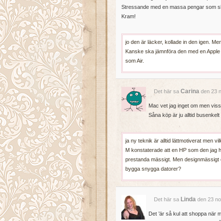
Stressande med en massa pengar som skr
Kram!
jo den är läcker, kollade in den igen. Me
Kanske ska jämnföra den med en Apple 1
som Air.
Carina
Det här sa
den 23 n
Mac vet jag inget om men viss
Såna köp är ju alltid busenke
ja ny teknik är alltid lättmotiverat men vi
M konstaterade att en HP som den jag ha
prestanda mässigt. Men designmässigt dr
bygga snygga datorer?
Linda
Det här sa
den 23 no
Det ’är så kul att shoppa nä