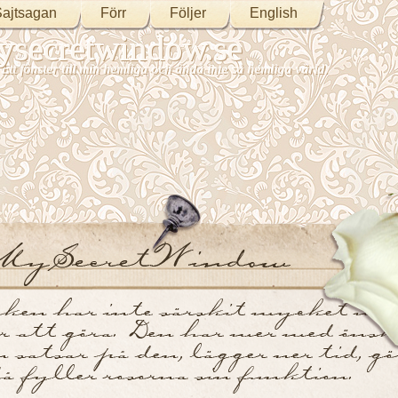
ajtsagan
Förr
Följer
English
secretwindow.se
Ett fönster till min hemliga och ändå inte så hemliga värld.