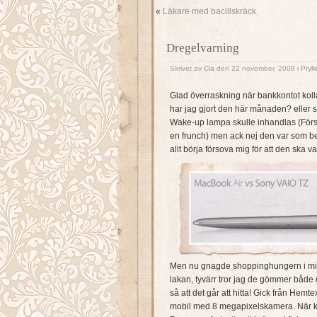
«
Läkare med bacillskräck
Dregelvarning
Skrivet av
Cia
den 22 november, 2008 i
Pryl
Glad överraskning när bankkontot kol
har jag gjort den här månaden? eller s
Wake-up lampa skulle inhandlas (Först
en frunch) men ack nej den var som bef
allt börja försova mig för att den ska va
Men nu gnagde shoppinghungern i mig s
lakan, tyvärr tror jag de gömmer både
så att det går att hitta! Gick från Hem
mobil med 8 megapixelskamera. När ko