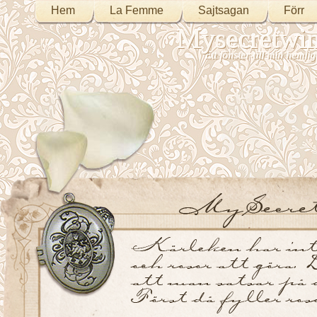
Hem
La Femme
Sajtsagan
Förr
Mysecretwi
Ett fönster till min heml