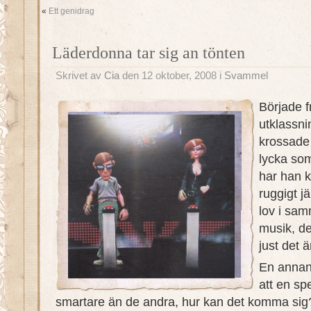
«
Ett genidrag
Läderdonna tar sig an tönten
Skrivet av
Cia
den 12 oktober, 2008 i
Svammel
Började f
utklassni
krossade
lycka som
har han k
ruggigt j
lov i sa
musik, det
just det
En annan
att en sp
smartare än de andra, hur kan det komma sig? 