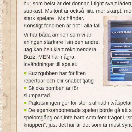
hur som helst är det donnan i tight svart läder
starkast. Ms tönt är också liiite mer skärpt, m
stark spelare i Ms händer.
Konstigt fenomen är det i alla fall.
Vi har båda ämnen som vi är
aningen starkare i än den andre.
Jag kan helt klart rekomendera
Buzz, MEN har några
invändningar till spelet.
♥
Buzzgubben har för liten
repertoar och blir snabbt tjatig
♥
Skicka bomben är för
slumpartad
♥
Pajkasningen gör för stor skillnad i tvåspela
♥
De egenkomponerade spelen borde gå att s
spelomgång och inte bara som fem frågor i ”s
knappen”. just det här är det som är mest syn