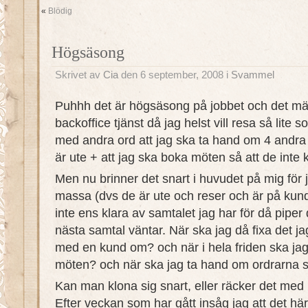
«
Blödig
Högsäsong
Skrivet av
Cia
den 6 september, 2008 i
Svammel
Puhhh det är högsäsong på jobbet och det mä
backoffice tjänst då jag helst vill resa så lite s
med andra ord att jag ska ta hand om 4 andra
är ute + att jag ska boka möten så att de inte
Men nu brinner det snart i huvudet på mig för ja
massa (dvs de är ute och reser och är på kun
inte ens klara av samtalet jag har för då piper 
nästa samtal väntar. När ska jag då fixa det jag
med en kund om? och när i hela friden ska jag 
möten? och när ska jag ta hand om ordrarna 
Kan man klona sig snart, eller räcker det med
Efter veckan som har gått insåg jag att det hä