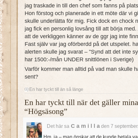
jag traskade in till den chef som fanns på pla
Hon förstog och planerade in ett möte där vi
skulle underlätta för mig. Fick dock en chock n
jag fick en personlig lovsång till att börja med.
att de verkliggen känner av de ggr jag inte finns
Fast själv var jag oförberdd på det utspelet. ha
alerten skulle jag svarat – ”Synd att det inte sy
har 1500:-/mån UNDER snittlönen i Sverige)
Varför kommer man alltid på vad man skulle ha
sent?
En har tyckt till än så länge
En har tyckt till när det gäller mi
“Högsäsong”
C a m i l l a
Det här sa
den 7 september,
Hm, ja – man önskar att de kunde betala 