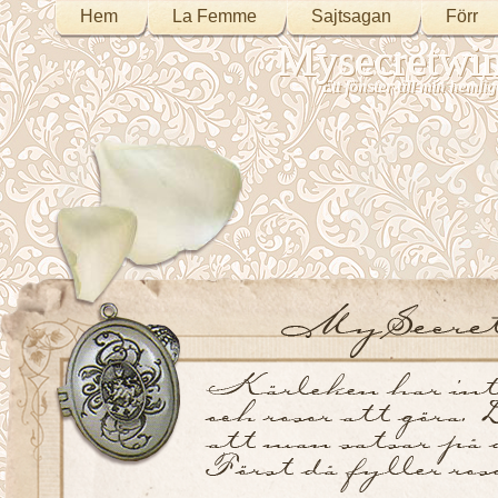
Hem
La Femme
Sajtsagan
Förr
Mysecretwi
Ett fönster till min heml