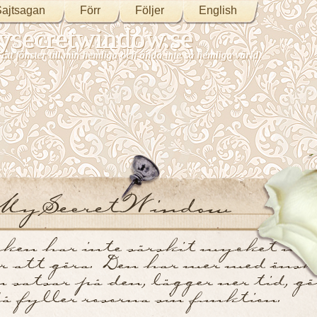
ajtsagan
Förr
Följer
English
secretwindow.se
Ett fönster till min hemliga och ändå inte så hemliga värld.