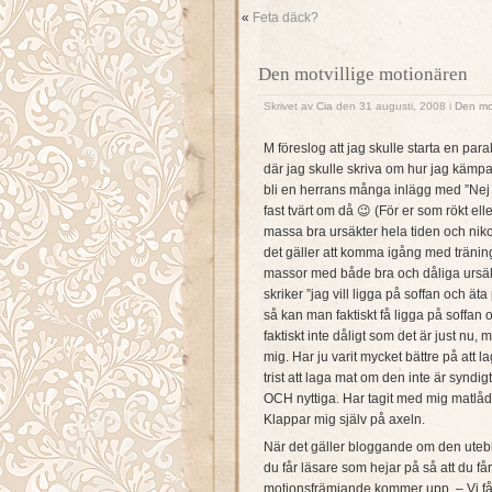
«
Feta däck?
Den motvillige motionären
Skrivet av
Cia
den 31 augusti, 2008 i
Den mot
M föreslog att jag skulle starta en par
där jag skulle skriva om hur jag kämpa
bli en herrans många inlägg med ”Nej de
fast tvärt om då 😉 (För er som rökt ell
massa bra ursäkter hela tiden och niko
det gäller att komma igång med träning
massor med både bra och dåliga ursäkte
skriker ”jag vill ligga på soffan och äta
så kan man faktiskt få ligga på soffa
faktiskt inte dåligt som det är just nu, 
mig. Har ju varit mycket bättre på att l
trist att laga mat om den inte är syndi
OCH nyttiga. Har tagit med mig matlåd
Klappar mig själv på axeln.
När det gäller bloggande om den utebl
du får läsare som hejar på så att du får
motionsfrämjande kommer upp, – Vi får