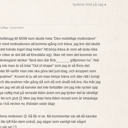
Gyllene höst på väg
»
villige motionären
allellblogg till MSW som skulle heta ”Den motvillige motionären”
r med motivationen att komma igång och träna. jag tror det skulle
t hände inget idag heller” Att börja träna är som att sluta röka
er röker är det lätt att föreställa sig). Man vill men det kommer en
tinbegäret skriker ”tänd den där förb_ _ _ _ _ giftpinnen nu”. När
 när man är så total ”Out of shape” som jag är så finns det
r till varför man inte ska göra det just idag, och kroppen som
 praliner”. Kruxet är ju att om man börjar träna och äter rätt i övrigt
n och äta praliner nån gång då och då och ändå må bra. Nu mår jag
men jag vet att så kanske det inte fortsätter om jag inte rycker upp
aga nyttig mat på senaste tiden även om jag tycker det är obotligt
gt fet och god 😉 Men jag letar hela tiden recept som är smaskiga
a i två veckor nu (Nästan varje dag)
ivna motionen 😉 Så får vi se. Ms kommentar var att då kanske
 lite lyft från dem också. jag säger som vanligt när något
 väl se! 🙄