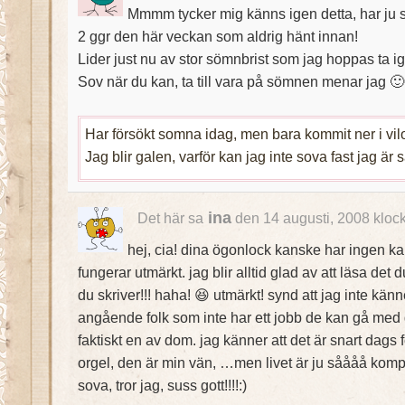
Mmmm tycker mig känns igen detta, har ju
2 ggr den här veckan som aldrig hänt innan!
Lider just nu av stor sömnbrist som jag hoppas ta ig
Sov när du kan, ta till vara på sömnen menar jag 🙂
Har försökt somna idag, men bara kommit ner i vil
Jag blir galen, varför kan jag inte sova fast jag är s
ina
Det här sa
den 14 augusti, 2008 kloc
hej, cia! dina ögonlock kanske har ingen ka
fungerar utmärkt. jag blir alltid glad av att läsa det 
du skriver!!! haha! 😆 utmärkt! synd att jag inte kän
angående folk som inte har ett jobb de kan gå med g
faktiskt en av dom. jag känner att det är snart dags f
orgel, den är min vän, …men livet är ju såååå kompl
sova, tror jag, suss gott!!!!:)