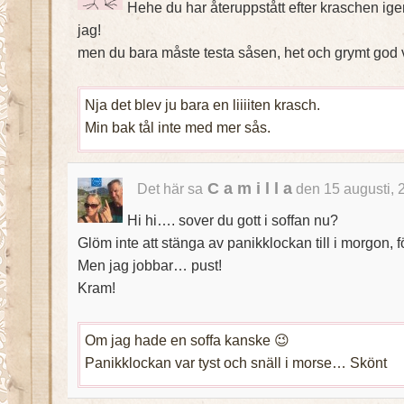
Hehe du har återuppstått efter kraschen igen
jag!
men du bara måste testa såsen, het och grymt god 
Nja det blev ju bara en liiiiten krasch.
Min bak tål inte med mer sås.
C a m i l l a
Det här sa
den 15 augusti, 
Hi hi…. sover du gott i soffan nu?
Glöm inte att stänga av panikklockan till i morgon, fö
Men jag jobbar… pust!
Kram!
Om jag hade en soffa kanske 😉
Panikklockan var tyst och snäll i morse… Skönt