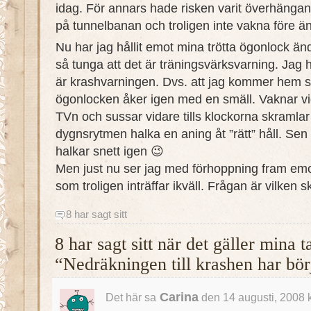
idag. För annars hade risken varit överhängan
på tunnelbanan och troligen inte vakna före ä
Nu har jag hållit emot mina trötta ögonlock ända
så tunga att det är träningsvärksvarning. Jag h
är krashvarningen. Dvs. att jag kommer hem s
ögonlocken åker igen med en smäll. Vaknar vid
TVn och sussar vidare tills klockorna skramlar
dygnsrytmen halka en aning åt ”rätt” håll. Se
halkar snett igen 😉
Men just nu ser jag med förhoppning fram em
som troligen inträffar ikväll. Frågan är vilke
8 har sagt sitt
8 har sagt sitt när det gäller mina 
“Nedräkningen till krashen har bör
Carina
Det här sa
den 14 augusti, 2008 