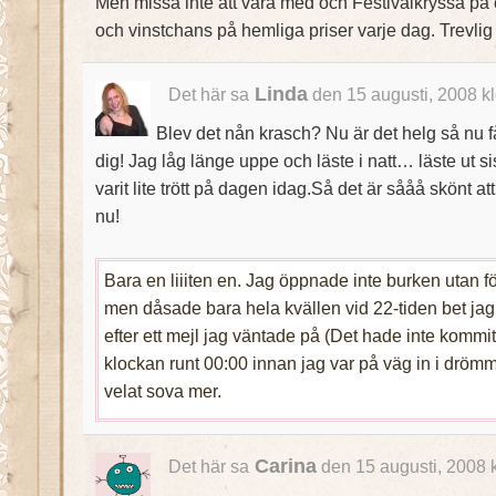
Men missa inte att vara med och Festivalkryssa på c
och vinstchans på hemliga priser varje dag. Trevlig
Linda
Det här sa
den 15 augusti, 2008 k
Blev det nån krasch? Nu är det helg så nu f
dig! Jag låg länge uppe och läste i natt… läste ut si
varit lite trött på dagen idag.Så det är sååå skönt att
nu!
Bara en liiiten en. Jag öppnade inte burken utan 
men dåsade bara hela kvällen vid 22-tiden bet jag
efter ett mejl jag väntade på (Det hade inte kommi
klockan runt 00:00 innan jag var på väg in i dröm
velat sova mer.
Carina
Det här sa
den 15 augusti, 2008 