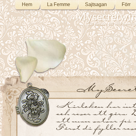
Hem
La Femme
Sajtsagan
Förr
Mysecretwi
Ett fönster till min heml