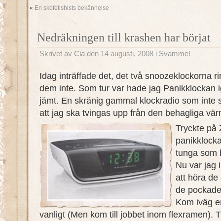
«
En skofetishists bekännelse
Nedräkningen till krashen har börjat
Skrivet av
Cia
den 14 augusti, 2008 i
Svammel
Idag inträffade det, det två snoozeklockorna 
dem inte. Som tur var hade jag Panikklockan ig
jämt. En skränig gammal klockradio som inte st
att jag ska tvingas upp från den behagliga vä
Tryckte på
panikklock
tunga som bly
Nu var jag i
att höra de
de pockade
Kom iväg e
vanligt (Men kom till jobbet inom flexramen). T