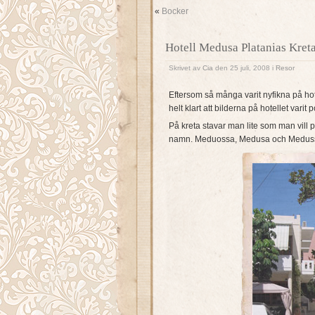
«
Bocker
Hotell Medusa Platanias Kret
Skrivet av
Cia
den 25 juli, 2008 i
Resor
Eftersom så många varit nyfikna på hote
helt klart att bilderna på hotellet var
På kreta stavar man lite som man vill på 
namn. Meduossa, Medusa och Medussa 