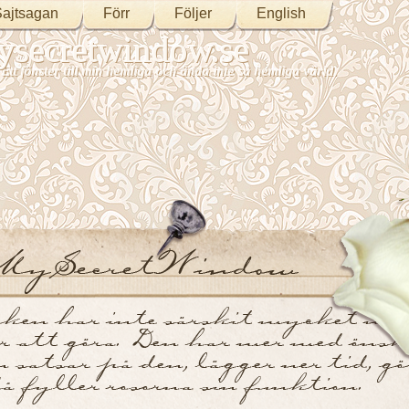
ajtsagan
Förr
Följer
English
secretwindow.se
Ett fönster till min hemliga och ändå inte så hemliga värld.