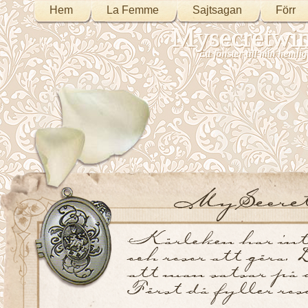
Hem
La Femme
Sajtsagan
Förr
Mysecretwi
Ett fönster till min heml