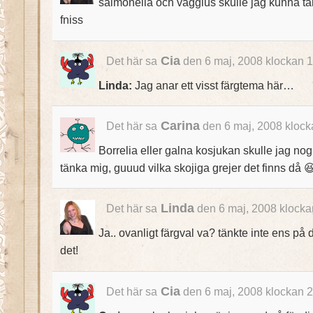
salmonella och vägglus skulle jag kunna tä
fniss
Cia
Det här sa
den 6 maj, 2008 klockan 
Linda:
Jag anar ett visst färgtema här…
Carina
Det här sa
den 6 maj, 2008 klock
Borrelia eller galna kosjukan skulle jag no
tänka mig, guuud vilka skojiga grejer det finns då 
Linda
Det här sa
den 6 maj, 2008 klocka
Ja.. ovanligt färgval va? tänkte inte ens på
det!
Cia
Det här sa
den 6 maj, 2008 klockan 