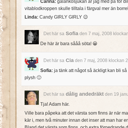
Carina:
galankosjukan är jag med på för din
vitablodkroppen skulle tilltala i färgval mer än borre
Linda:
Candy GIRLY GIRLY 😉
Sofia
Det här sa
den 7 maj, 2008 klocka
De här är bara sååå söta! 😀
Cia
Det här sa
den 7 maj, 2008 klockan 
Sofia:
ja tänk att något så äckligt kan bli s
plysh 🙂
dålig andedräkt
Det här sa
den 19 janu
Tja! Adam här.
Ville bara påpeka att det värsta som finns är när m
kär i, men två minuter innan det inser att man har 
Bland det värsta som finns, och extra förnedrande 