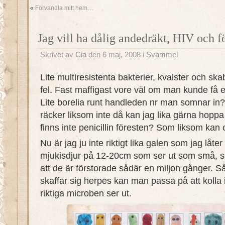
«
Förvandla mitt hem…
Jag vill ha dålig andedräkt, HIV och f
Skrivet av
Cia
den 6 maj, 2008 i
Svammel
Lite multiresistenta bakterier, kvalster och skab
fel. Fast maffigast vore väl om man kunde få en
Lite borelia runt handleden nr man somnar in
räcker liksom inte då kan jag lika gärna hoppa
finns inte penicillin föresten? Som liksom ka
Nu är jag ju inte riktigt lika galen som jag låter
mjukisdjur på 12-20cm som ser ut som små, s
att de är förstorade sådär en miljon gånger. Så 
skaffar sig herpes kan man passa på att kolla 
riktiga microben ser ut.