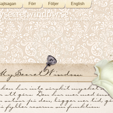
ajtsagan
Förr
Följer
English
secretwindow.se
Ett fönster till min hemliga och ändå inte så hemliga värld.