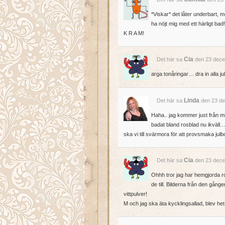
*Viskar* det låter underbart, men
ha nöjt mig med ett härligt bad
K R A M!
Cia
Det här sa
den 23 dece
arga tonåringar… dra in alla ju
Linda
Det här sa
den 23 de
Haha.. jag kommer just från mi
badat bland rosblad nu ikväll
ska vi till svärmora för att provsmaka jul
Cia
Det här sa
den 23 dece
Ohhh tror jag har hemgjorda 
de till. Bilderna från den gå
vittpulver!
M och jag ska äta kycklingsallad, blev het tha