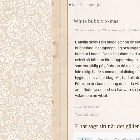
«
Kattifnattarnas jul
White bubbly x-mas
Skrivet av
Cia
den 23 december, 2007 i
Badg
Camilla skrev i sin blogg att hon önsk
bubbelbad, nätuppkoppling och yogap
bubblor i badet. Dags för julbad med a
också så här dan före dopparedagen. Fö
som var viktig på gårdarna då man i 
inte riktigt hade samma uppfattning när
hygien som vi har idag. Mitt bad blir do
Föresten är skummet nog det enda vita flu
året. Snön lyser med sin frånvaro så 
vidare om en vit jul.
7 har sagt sitt
Tags:
Jul
,
julbad
7 har sagt sitt när det gäl
Camilla
Det här sa
den 23 