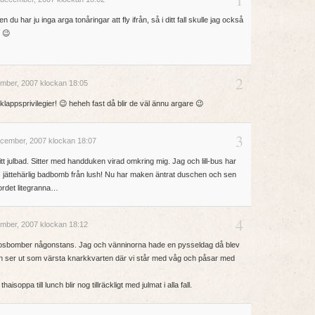
 du har ju inga arga tonåringar att fly ifrån, så i ditt fall skulle jag också
! 😉
2
mber, 2007 klockan 18:05
lklappsprivilegier! 😉 heheh fast då blir de väl ännu argare 😉
3
cember, 2007 klockan 18:07
tt julbad. Sitter med handduken virad omkring mig. Jag och lill-bus har
… jättehärlig badbomb från lush! Nu har maken äntrat duschen och sen
bordet litegranna…
4
mber, 2007 klockan 18:12
rosbomber någonstans. Jag och vänninorna hade en pysseldag då blev
ngen ser ut som värsta knarkkvarten där vi står med våg och påsar med
isoppa till lunch blir nog tillräckligt med julmat i alla fall.