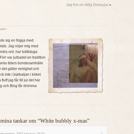
Jag fick en riktig Disneyjul
»
alen
ade sig en frigga med
lats. Jag nöjer mig med
ndra ord, har tvättstuga
rr var julbadet en tradition
gamla tiders bondesamhälle
 det gäller renlighet och
ck inte i bykbaljan i köket.
ff jag får till jul det här
jag och Bing får drömma
ler mina tankar om “White bubbly x-mas”
1
december, 2007 klockan 18:02