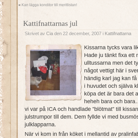
«
Kan lägga konditor till meritlistan!
Kattifnattarnas jul
Skrivet av
Cia
den 22 december, 2007 i
Kattifnattarna
Kissarna tycks vara lik
Hade ju tänkt fixa ett ny
ulltussarna men det tyc
något vettigt här i s
händig karl jag kan f
i huvudet och själva kl
köpa det är bara det a
heheh bara och bara… 
vi var på ICA och handlade ”blötmat” till kiss
julstrumpor till dem. Dem fyllde vi med busmös
julklapparna.
När vi kom in från köket i mellantid av pralinfa