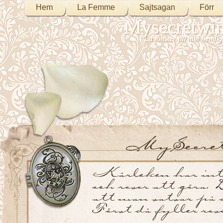
Hem
La Femme
Sajtsagan
Förr
Mysecretwi
Ett fönster till min heml