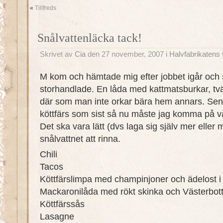
«
Tillfreds
Snålvattenläcka tack!
Skrivet av
Cia
den 27 november, 2007 i
Halvfabrikatens 
M kom och hämtade mig efter jobbet igår och 
storhandlade. En låda med kattmatsburkar, tvät
där som man inte orkar bära hem annars. Sen 
köttfärs som sist så nu måste jag komma på va
Det ska vara lätt (dvs laga sig själv mer eller 
snålvattnet att rinna.
Chili
Tacos
Köttfärslimpa med champinjoner och ädelost i
Mackaronilåda med rökt skinka och Västerbot
Köttfärssås
Lasagne