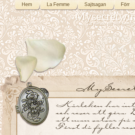
Hem
La Femme
Sajtsagan
Förr
Mysecretwi
Ett fönster till min heml