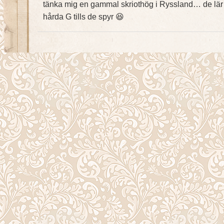
tänka mig en gammal skriothög i Ryssland… de lär v
hårda G tills de spyr 😆