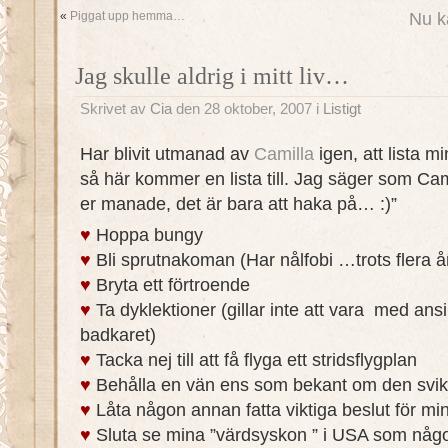
«
Piggat upp hemma…
Nu k
Jag skulle aldrig i mitt liv…
Skrivet av
Cia
den 28 oktober, 2007 i
Listigt
Har blivit utmanad av
Camilla
igen, att lista 
så här kommer en lista till. Jag säger som Cam
er manade, det är bara att haka på… :)”
♥
Hoppa bungy
♥
Bli sprutnakoman (Har nålfobi …trots flera år
♥
Bryta ett förtroende
♥
Ta dyklektioner (gillar inte att vara med ansi
badkaret)
♥
Tacka nej till att få flyga ett stridsflygplan
♥
Behålla en vän ens som bekant om den svik
♥
Låta någon annan fatta viktiga beslut för mi
♥
Sluta se mina ”värdsyskon ” i USA som någo