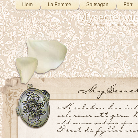
Hem
La Femme
Sajtsagan
Förr
Mysecretwi
Ett fönster till min heml