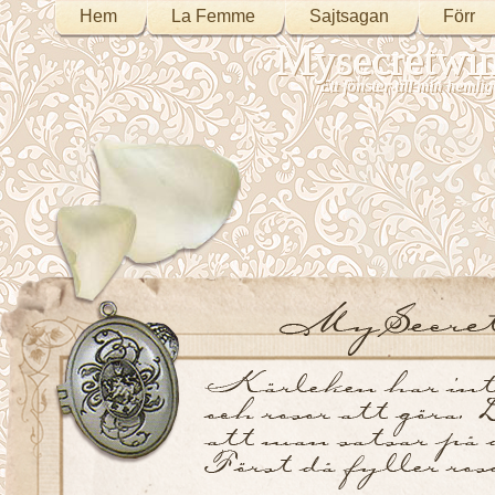
Hem
La Femme
Sajtsagan
Förr
Mysecretwi
Ett fönster till min heml