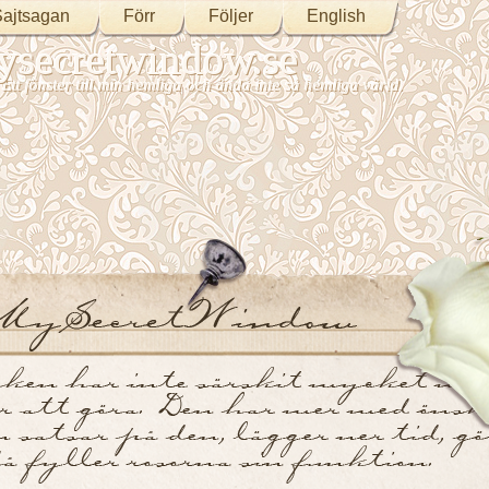
ajtsagan
Förr
Följer
English
secretwindow.se
Ett fönster till min hemliga och ändå inte så hemliga värld.