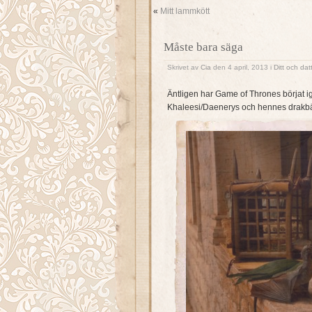
«
Mitt lammkött
Måste bara säga
Skrivet av
Cia
den 4 april, 2013 i
Ditt och dat
Äntligen har Game of Thrones börjat ig
Khaleesi/Daenerys och hennes drakbäbi