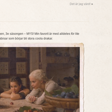
Det är jag värd!
»
t
en, 3e säsongen – MYS! Min favorit är med alldeles för lite
sar som börjar bli stora coola drakar.