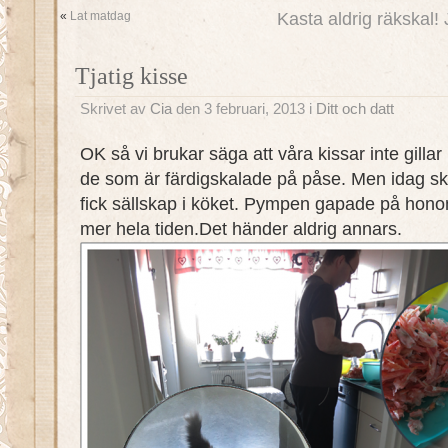
«
Lat matdag
Kasta aldrig räkskal! 
Tjatig kisse
Skrivet av
Cia
den 3 februari, 2013 i
Ditt och datt
OK så vi brukar säga att våra kissar inte gillar 
de som är färdigskalade på påse. Men idag sk
fick sällskap i köket. Pympen gapade på honom
mer hela tiden.Det händer aldrig annars.