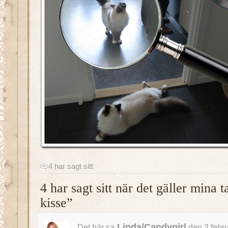
4 har sagt sitt
4 har sagt sitt när det gäller mina 
kisse”
Linda/Candygirl
Det här sa
den 3 febru