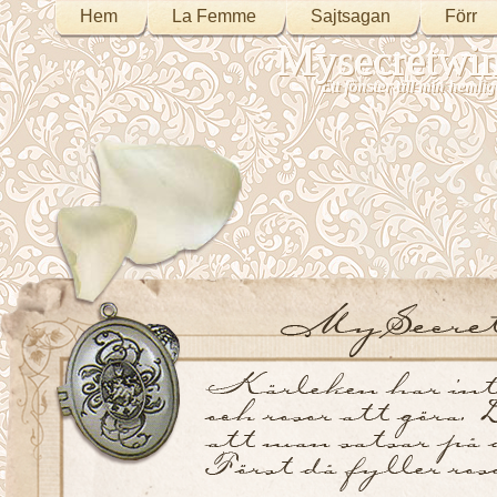
Hem
La Femme
Sajtsagan
Förr
Mysecretwi
Ett fönster till min heml