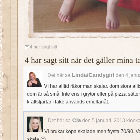
4 har sagt sitt
4 har sagt sitt när det gäller mina
Linda/Candygirl
Det här sa
den 4 janua
Vi har alltid räkor man skalar. dom stora all
dom är så små. Inte ens i grytor eller på pizza sätte
kräftstjärtar i lake används emellanåt.
Cia
Det här sa
den 5 januari, 2013 klock
Vi brukar köpa skalade men frysta 70/90. Va
skala 🙂