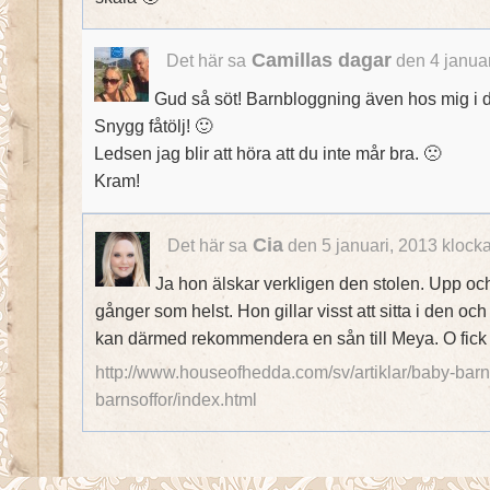
Camillas dagar
Det här sa
den 4 januar
Gud så söt! Barnbloggning även hos mig i da
Snygg fåtölj! 🙂
Ledsen jag blir att höra att du inte mår bra. 🙁
Kram!
Cia
Det här sa
den 5 januari, 2013 klock
Ja hon älskar verkligen den stolen. Upp oc
gånger som helst. Hon gillar visst att sitta i den oc
kan därmed rekommendera en sån till Meya. O fick 
http://www.houseofhedda.com/sv/artiklar/baby-barn/
barnsoffor/index.html