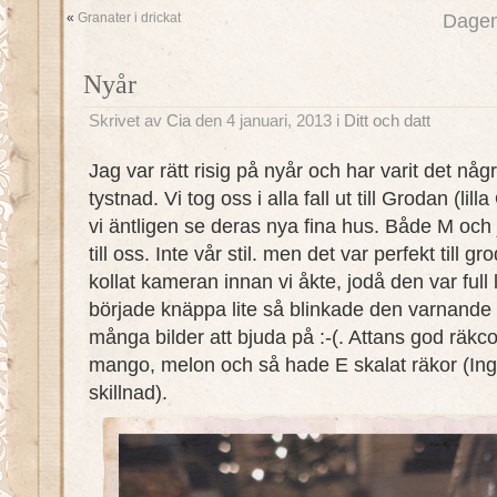
«
Granater i drickat
Dagen
Nyår
Skrivet av
Cia
den 4 januari, 2013 i
Ditt och datt
Jag var rätt risig på nyår och har varit det nå
tystnad. Vi tog oss i alla fall ut till Grodan (lil
vi äntligen se deras nya fina hus. Både M och 
till oss. Inte vår stil. men det var perfekt till 
kollat kameran innan vi åkte, jodå den var full
började knäppa lite så blinkade den varnande r
många bilder att bjuda på :-(. Attans god räkc
mango, melon och så hade E skalat räkor (Inga
skillnad).