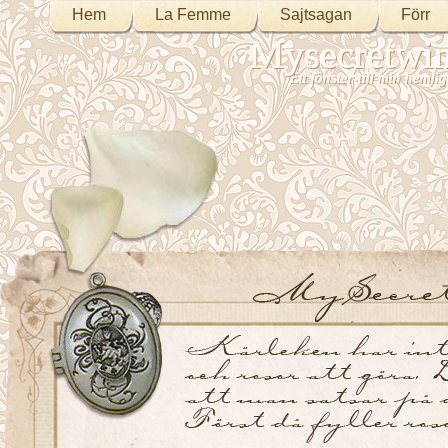
Hem
La Femme
Sajtsagan
Förr
Mysecretwi
Ett fönster till min heml