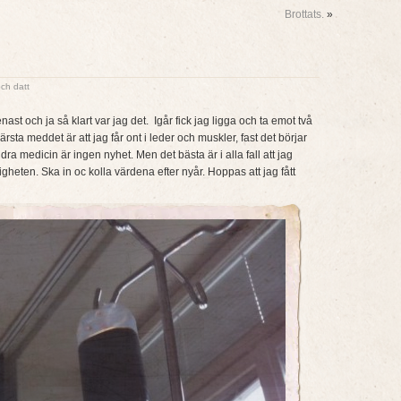
Brottats.
»
och datt
enast och ja så klart var jag det. Igår fick jag ligga och ta emot två
värsta meddet är att jag får ont i leder och muskler, fast det börjar
ndra medicin är ingen nyhet. Men det bästa är i alla fall att jag
digheten. Ska in oc kolla värdena efter nyår. Hoppas att jag fått