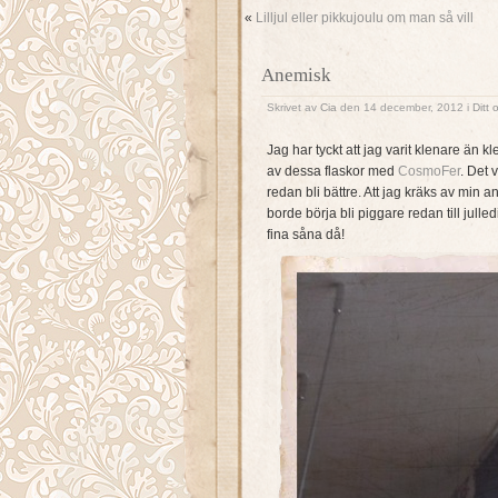
«
Lilljul eller pikkujoulu om man så vill
Anemisk
Skrivet av
Cia
den 14 december, 2012 i
Ditt 
Jag har tyckt att jag varit klenare än kl
av dessa flaskor med
CosmoFer
. Det 
redan bli bättre. Att jag kräks av min a
borde börja bli piggare redan till julle
fina såna då!