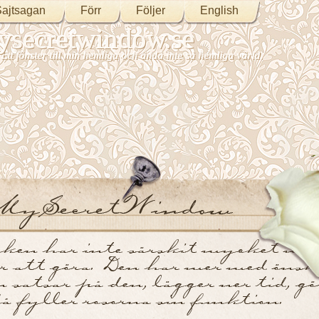
ajtsagan
Förr
Följer
English
secretwindow.se
Ett fönster till min hemliga och ändå inte så hemliga värld.