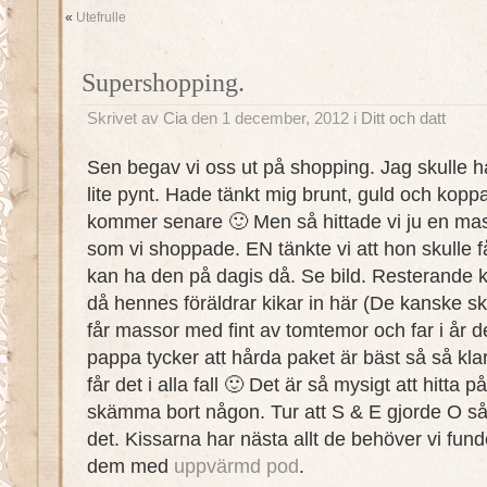
«
Utefrulle
Supershopping.
Skrivet av
Cia
den 1 december, 2012 i
Ditt och datt
Sen begav vi oss ut på shopping. Jag skulle ha 
lite pynt. Hade tänkt mig brunt, guld och koppar
kommer senare 🙂 Men så hittade vi ju en massa 
som vi shoppade. EN tänkte vi att hon skulle 
kan ha den på dagis då. Se bild. Resterande ka
då hennes föräldrar kikar in här (De kanske skv
får massor med fint av tomtemor och far i år d
pappa tycker att hårda paket är bäst så så klart
får det i alla fall 🙂 Det är så mysigt att hitta p
skämma bort någon. Tur att S & E gjorde O så 
det. Kissarna har nästa allt de behöver vi fun
dem med
uppvärmd
pod
.