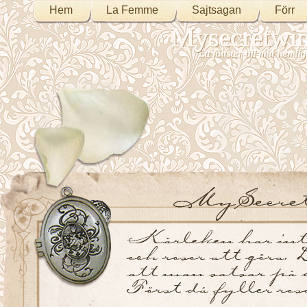
Hem
La Femme
Sajtsagan
Förr
Mysecretwi
Ett fönster till min heml