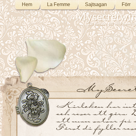
Hem
La Femme
Sajtsagan
Förr
Mysecretwi
Ett fönster till min heml