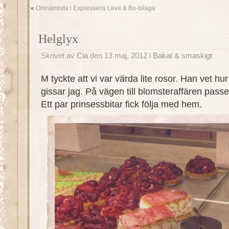
«
Omnämnda i Expressens Leva & Bo-bilaga
Helglyx
Skrivet av
Cia
den 13 maj, 2012 i
Bakat & smaskigt
M tyckte att vi var värda lite rosor. Han vet hu
gissar jag. På vägen till blomsteraffären pas
Ett par prinsessbitar fick följa med hem.