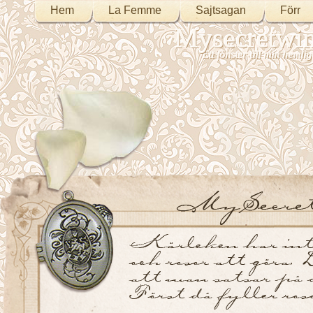
Hem
La Femme
Sajtsagan
Förr
Mysecretwi
Ett fönster till min heml