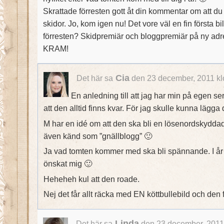
Skrattade förresten gott åt din kommentar om att du
skidor. Jo, kom igen nu! Det vore väl en fin första b
förresten? Skidpremiär och bloggpremiär på ny ad
KRAM!
Cia
Det här sa
den 23 december, 2011 kl
En anledning till att jag har min på egen ser
att den alltid finns kvar. För jag skulle kunna lägga 
M har en idé om att den ska bli en lösenordskyddad
även känd som ”gnällblogg” 🙂
Ja vad tomten kommer med ska bli spännande. I år v
önskat mig 🙂
Heheheh kul att den roade.
Nej det får allt räcka med EN köttbullebild och den
Linda
Det här sa
den 23 december, 2011