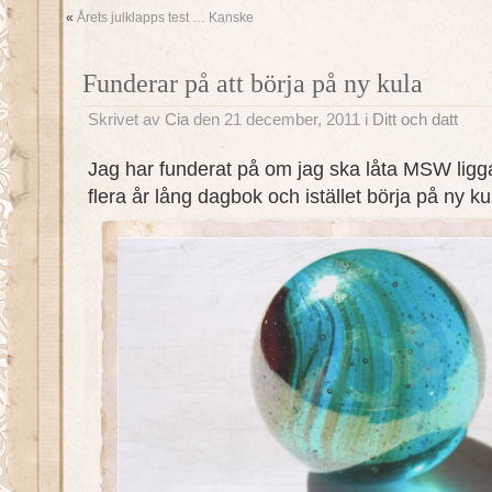
«
Årets julklapps test … Kanske
Funderar på att börja på ny kula
Skrivet av
Cia
den 21 december, 2011 i
Ditt och datt
Jag har funderat på om jag ska låta MSW ligg
flera år lång dagbok och istället börja på ny k