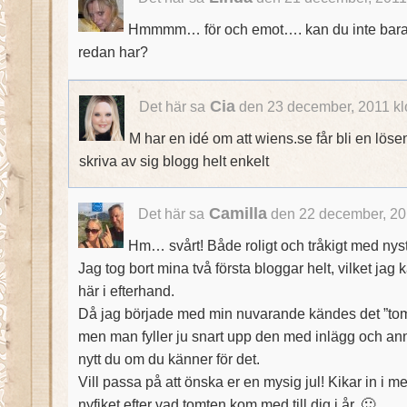
Hmmmm… för och emot…. kan du inte bara
redan har?
Cia
Det här sa
den 23 december, 2011 kl
M har en idé om att wiens.se får bli en lö
skriva av sig blogg helt enkelt
Camilla
Det här sa
den 22 december, 20
Hm… svårt! Både roligt och tråkigt med nys
Jag tog bort mina två första bloggar helt, vilket jag
här i efterhand.
Då jag började med min nuvarande kändes det ”tomt”
men man fyller ju snart upp den med inlägg och ann
nytt du om du känner för det.
Vill passa på att önska er en mysig jul! Kikar in i m
nyfiket efter vad tomten kom med till dig i år. 🙂