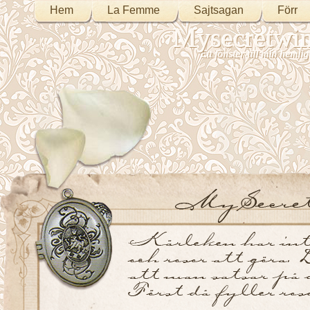
Hem
La Femme
Sajtsagan
Förr
Mysecretwi
Ett fönster till min heml