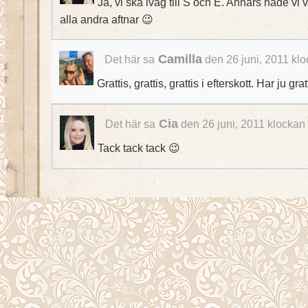
Ja, vi ska iväg till S och E. Annars hade vi 
alla andra aftnar 😉
Camilla
Det här sa
den 26 juni, 2011 kl
Grattis, grattis, grattis i efterskott. Har ju gr
Cia
Det här sa
den 26 juni, 2011 klockan
Tack tack tack 😉