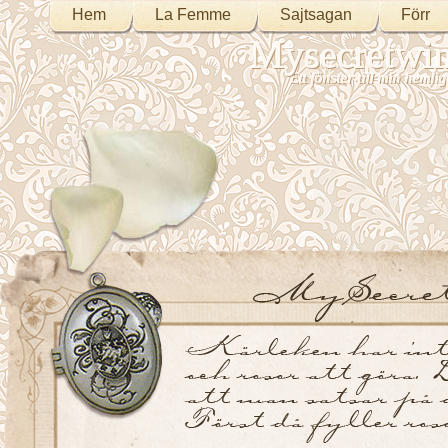
Hem
La Femme
Sajtsagan
Förr
Mysecretwi
Ett fönster till min heml