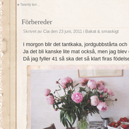
«
Twenty ten…
Förbereder
Skrivet av
Cia
den 23 juni, 2011 i
Bakat & smaskigt
I morgon blir det tantkaka, jordgubbstårta och
Ja det bli kanske lite mat också, men jag blev
Då jag fyller 41 så ska det så klart firas föd