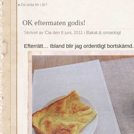
«
De sista för i år?
OK eftermaten godis!
Skrivet av
Cia
den 8 juni, 2011 i
Bakat & smaskigt
Efterrätt… Ibland blir jag ordentligt bortskämd.