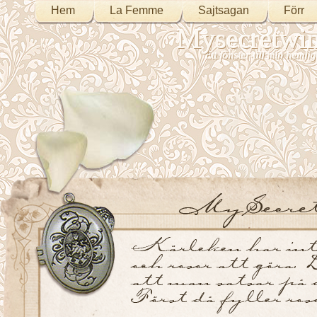
Hem
La Femme
Sajtsagan
Förr
Mysecretwi
Ett fönster till min heml