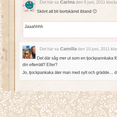
Carina
Det här sa
den 9 juni, 2011 klock
Skönt att bli bortskämd ibland 🙂
Jaaahhhh
Camilla
Det här sa
den 10 juni, 2011 kl
Det där såg mer ut som en tjockpannkaka fö
din efterrätt? Eller?
Jo, tjockpankaka äter man med sylt och grädde… då b