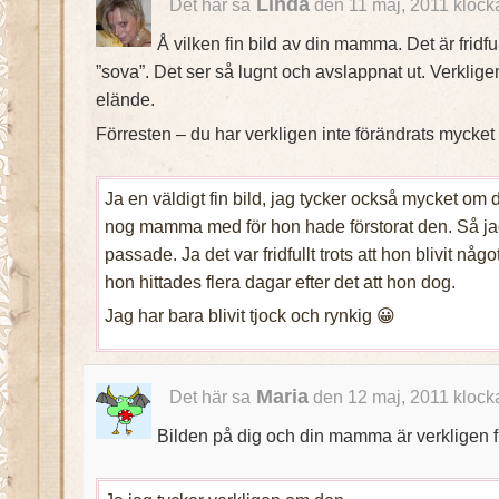
Linda
Det här sa
den 11 maj, 2011 klock
Å vilken fin bild av din mamma. Det är fridful
”sova”. Det ser så lugnt och avslappnat ut. Verkligen
elände.
Förresten – du har verkligen inte förändrats mycket 
Ja en väldigt fin bild, jag tycker också mycket om 
nog mamma med för hon hade förstorat den. Så ja
passade. Ja det var fridfullt trots att hon blivit något
hon hittades flera dagar efter det att hon dog.
Jag har bara blivit tjock och rynkig 😀
Maria
Det här sa
den 12 maj, 2011 klock
Bilden på dig och din mamma är verkligen f