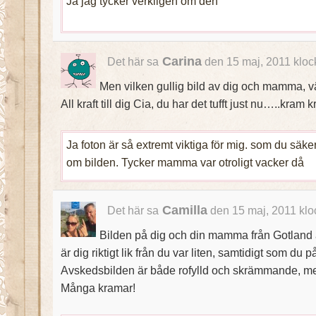
Ja jag tycker verkligen om den
Carina
Det här sa
den 15 maj, 2011 kloc
Men vilken gullig bild av dig och mamma, vär
All kraft till dig Cia, du har det tufft just nu…..kram 
Ja foton är så extremt viktiga för mig. som du säkert
om bilden. Tycker mamma var otroligt vacker då
Camilla
Det här sa
den 15 maj, 2011 klo
Bilden på dig och din mamma från Gotland 
är dig riktigt lik från du var liten, samtidigt som 
Avskedsbilden är både rofylld och skrämmande, men 
Många kramar!