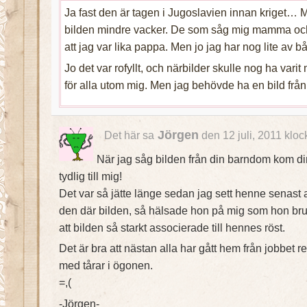
Ja fast den är tagen i Jugoslavien innan kriget… M
bilden mindre vacker. De som såg mig mamma och
att jag var lika pappa. Men jo jag har nog lite av bå
Jo det var rofyllt, och närbilder skulle nog ha var
för alla utom mig. Men jag behövde ha en bild från
Jörgen
Det här sa
den 12 juli, 2011 klo
När jag såg bilden från din barndom kom d
tydlig till mig!
Det var så jätte länge sedan jag sett henne senast 
den där bilden, så hälsade hon på mig som hon bruk
att bilden så starkt associerade till hennes röst.
Det är bra att nästan alla har gått hem från jobbet re
med tårar i ögonen.
=,(
-Jörgen-