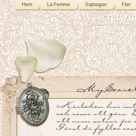
Hem
La Femme
Sajtsagan
Förr
Mysecretwi
Ett fönster till min heml