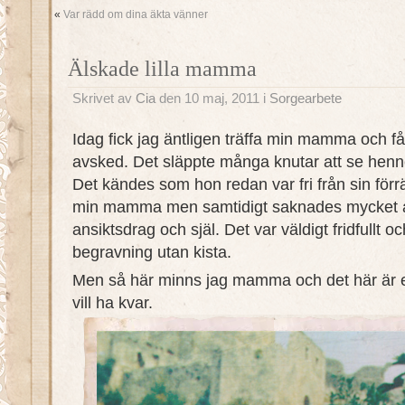
«
Var rädd om dina äkta vänner
Älskade lilla mamma
Skrivet av
Cia
den 10 maj, 2011 i
Sorgearbete
Idag fick jag äntligen träffa min mamma och få
avsked. Det släppte många knutar att se henne 
Det kändes som hon redan var fri från sin för
min mamma men samtidigt saknades mycket a
ansiktsdrag och själ. Det var väldigt fridfullt o
begravning utan kista.
Men så här minns jag mamma och det här är 
vill ha kvar.