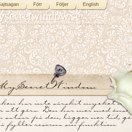
ajtsagan
Förr
Följer
English
secretwindow.se
Ett fönster till min hemliga och ändå inte så hemliga värld.