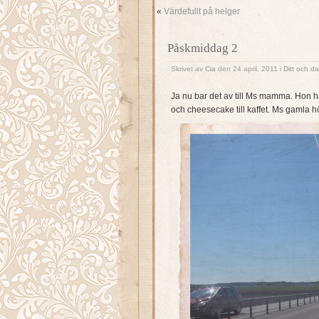
«
Värdefullt på helger
Påskmiddag 2
Skrivet av
Cia
den 24 april, 2011 i
Ditt och da
Ja nu bar det av till Ms mamma. Hon h
och cheesecake till kaffet. Ms gamla h