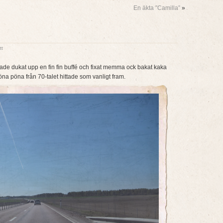
En äkta ”Camilla”
»
tt
ade dukat upp en fin fin buffé och fixat memma ock bakat kaka
öna pöna från 70-talet hittade som vanligt fram.