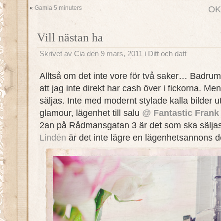
«
Gamla 5 minuters
OK 
Vill nästan ha
Skrivet av
Cia
den 9 mars, 2011 i
Ditt och datt
Alltså om det inte vore för två saker… Badrum
att jag inte direkt har cash över i fickorna. M
säljas. Inte med modernt stylade kalla bilder
glamour, lägenhet till salu
@
Fantastic Frank
2an på Rådmansgatan 3 är det som ska sälja
Lindén
är det inte lägre en lägenhetsannons d