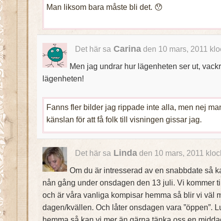
Man liksom bara måste bli det. 😯
Carina
Det här sa
den 10 mars, 2011 klo
Men jag undrar hur lägenheten ser ut, vackr
lägenheten!
Fanns fler bilder jag rippade inte alla, men nej ma
känslan för att få folk till visningen gissar jag.
Linda
Det här sa
den 10 mars, 2011 kloc
Om du är intresserad av en snabbdate så k
nån gång under onsdagen den 13 juli. Vi kommer ti
och är våra vanliga kompisar hemma så blir vi väl
dagen/kvällen. Och låter onsdagen vara ”öppen”.
hemma så kan vi mer än gärna tänka oss en midda