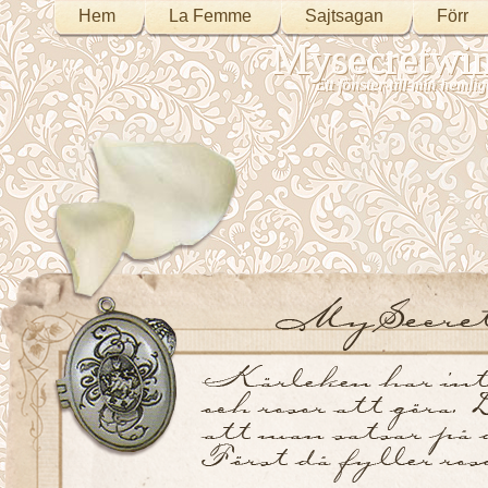
Hem
La Femme
Sajtsagan
Förr
Mysecretwi
Ett fönster till min heml