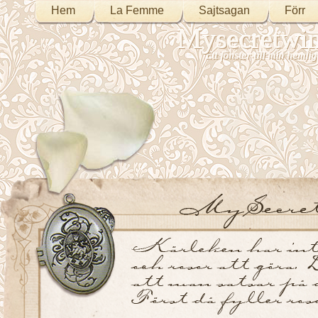
Hem
La Femme
Sajtsagan
Förr
Mysecretwi
Ett fönster till min heml