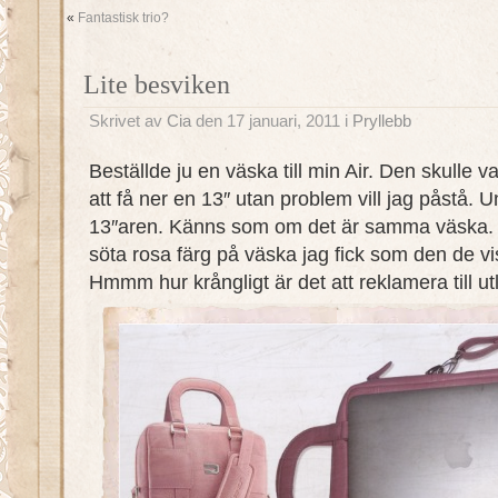
«
Fantastisk trio?
Lite besviken
Skrivet av
Cia
den 17 januari, 2011 i
Pryllebb
Beställde ju en väska till min Air. Den skulle v
att få ner en 13″ utan problem vill jag påstå. U
13″aren. Känns som om det är samma väska. S
söta rosa färg på väska jag fick som den de v
Hmmm hur krångligt är det att reklamera till u