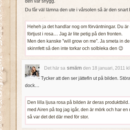
den var snygg.
Du får väl lämna den ute i vårsolen så är den snart
Heheh ja det handlar nog om förväntningar. Du ä
förtjust i rosa… Jag är lite petig på den fronten.
Men den kanske ”will grow on me”. Ja smeta in d
skinnfett så den inte torkar och solbleka den 😉
smäm
Det här sa
den 18 januari, 2011 k
Tycker att den ser jättefin ut på bilden. Stö
dock…
Den lilla ljusa rosa på bilden är deras produktbil
med Airen på tog jag igår, den är mörk och har en 
så var det det där med för stor.