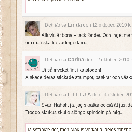
Linda
Det här sa
den 12 oktober, 2010 k
Allt vitt är borta – tack för det. Och inget m
om man ska tro vädergudarna.
Carina
Det här sa
den 12 oktober, 2010 
Uj så mycket fint i katalogen!
Älskade deras stickade strumpor, baskrar och väskor
L I L I J A
Det här sa
den 14 oktober, 20
Svar: Hahah, ja, jag skrattar också åt jus
Trodde Markus skulle slänga spindeln på mig..
Misstänkte det, men Makus verkar alldeles för snäll