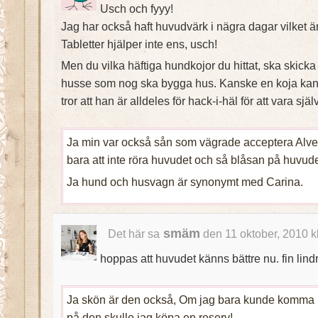
Usch och fyyy!
Jag har också haft huvudvärk i nägra dagar vilket är 
Tabletter hjälper inte ens, usch!
Men du vilka häftiga hundkojor du hittat, ska skicka 
husse som nog ska bygga hus. Kanske en koja kan b
tror att han är alldeles för hack-i-häl för att vara sjä
Ja min var också sån som vägrade acceptera Alve
bara att inte röra huvudet och så blåsan på huvude
Ja hund och husvagn är synonymt med Carina.
smäm
Det här sa
den 11 oktober, 2010 k
hoppas att huvudet känns bättre nu. fin lind
Ja skön är den också, Om jag bara kunde komma på
på den skulle jag köpa en reserv!