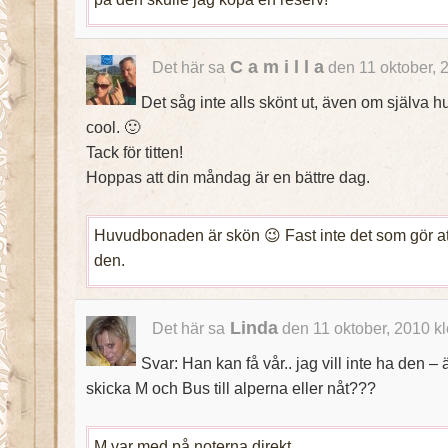
C a m i l l a
Det här sa
den 11 oktober, 
Det såg inte alls skönt ut, även om själva h
cool. 🙂
Tack för titten!
Hoppas att din måndag är en bättre dag.
Huvudbonaden är skön 😉 Fast inte det som gör at
den.
Linda
Det här sa
den 11 oktober, 2010 k
Svar: Han kan få vår.. jag vill inte ha den – 
skicka M och Bus till alperna eller nåt???
M var med på noterna direkt.