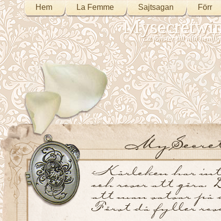
Hem
La Femme
Sajtsagan
Förr
Mysecretwi
Ett fönster till min heml