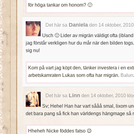
för höga tankar om honom? 🙂
Daniela
Det här sa
den 14 oktober, 2010
Usch 🙁 Lider av migrän väldigt ofta (ibland
jag förstår verkligen hur du mår när den bilden tog
sig nu!
Kom på vart jag köpt den, tänker investera i en extra
arbetskamraten Lukas som ofta har migrän.
Balun
Linn
Det här sa
den 14 oktober, 2010 kl
Sv; Hehe! Han har vart sååå smal, lixom u
det bara pang så fick han världengs hängmage så nu
Hheheh Nicke föddes fatso 😉