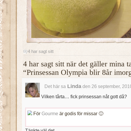
4 har sagt sitt
4 har sagt sitt när det gäller mina 
“Prinsessan Olympia blir 8år imor
Linda
Det här sa
den 26 september, 2010
Vilken tårta… fick prinsessan nåt gott då?
För
Gourme
är godis för missar 🙂
Tänkte väl det