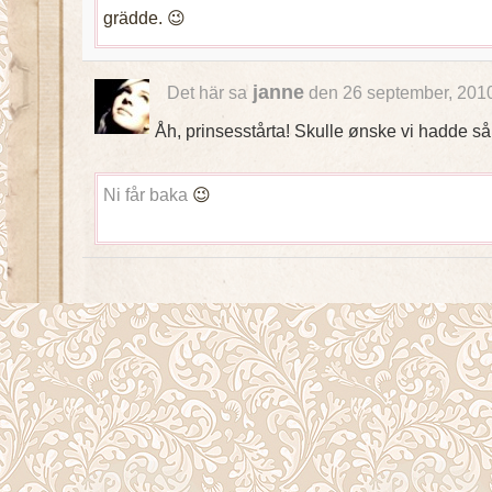
grädde. 😉
janne
Det här sa
den 26 september, 2010
Åh, prinsesstårta! Skulle ønske vi hadde s
Ni får baka
😉