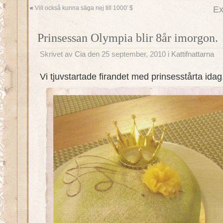
«
Vill också kunna säga nej till 1000′ $
Ex
Prinsessan Olympia blir 8år imorgon.
Skrivet av
Cia
den 25 september, 2010 i
Kattifnattarna
Vi tjuvstartade firandet med prinsesstårta ida