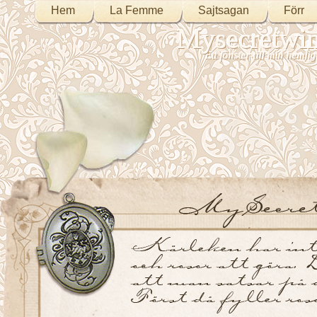
Hem
La Femme
Sajtsagan
Förr
Mysecretwi
Ett fönster till min heml